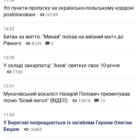
Усі пункти пропуску на українсько-польському кордоні
розблоковані
10189
14:22
Битва за життя: "Минай" поїхав на виїзний матч до
Рівного
8143
2
13:26
У складі закарпатці: "Азов" святкує своє 10-річчя
7769
12:31
Мукачівський вокаліст Назарій Попович презентував
пісню "Білий янгол" (ВІДЕО)
12818
13
11:43
У Берегові попрощаються із загиблим Героєм Олегом
Бецою
16465