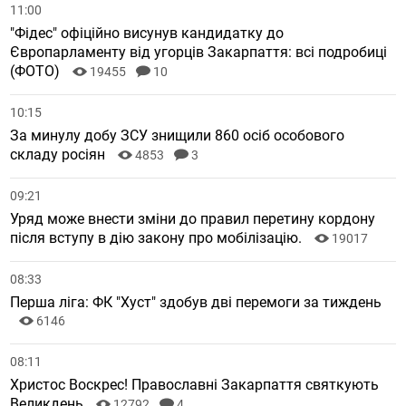
11:00
"Фідес" офіційно висунув кандидатку до
Європарламенту від угорців Закарпаття: всі подробиці
(ФОТО)
19455
10
10:15
За минулу добу ЗСУ знищили 860 осіб особового
складу росіян
4853
3
09:21
Уряд може внести зміни до правил перетину кордону
після вступу в дію закону про мобілізацію.
19017
08:33
Перша ліга: ФК "Хуст" здобув дві перемоги за тиждень
6146
08:11
Христос Воскрес! Православні Закарпаття святкують
Великдень
12792
4