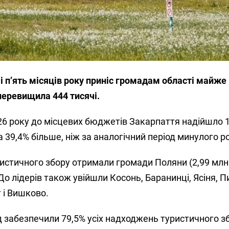
і п’ять місяців року приніс громадам області майже
 перевищила 444 тисячі.
026 року до місцевих бюджетів Закарпаття надійшло 1
 39,4% більше, ніж за аналогічний період минулого р
истичного збору отримали громади Поляни (2,99 млн 
До лідерів також увійшли Косонь, Баранинці, Ясіня, 
 і Вишково.
 забезпечили 79,5% усіх надходжень туристичного з