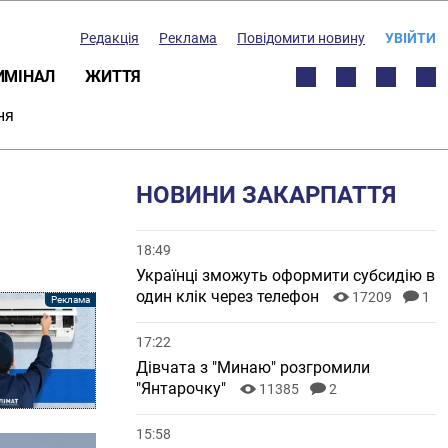
Редакція
Реклама
Повідомити новину
УВІЙТИ
ИМІНАЛ
ЖИТТЯ
ня
НОВИНИ ЗАКАРПАТТЯ
18:49
Українці зможуть оформити субсидію в
один клік через телефон
17209
1
17:22
Дівчата з "Минаю" розгромили
"Янтарочку"
11385
2
15:58