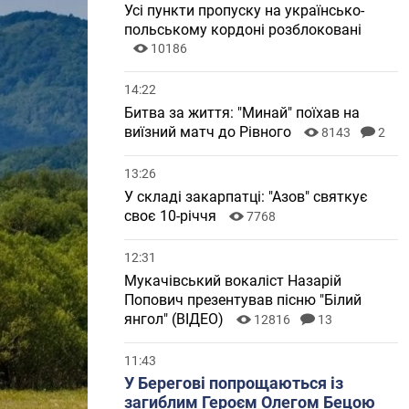
Усі пункти пропуску на українсько-
польському кордоні розблоковані
10186
14:22
Битва за життя: "Минай" поїхав на
виїзний матч до Рівного
8143
2
13:26
У складі закарпатці: "Азов" святкує
своє 10-річчя
7768
12:31
Мукачівський вокаліст Назарій
Попович презентував пісню "Білий
янгол" (ВІДЕО)
12816
13
11:43
У Берегові попрощаються із
загиблим Героєм Олегом Бецою