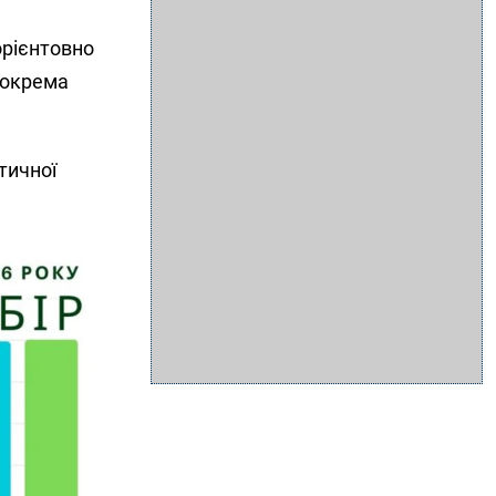
орієнтовно
 зокрема
тичної