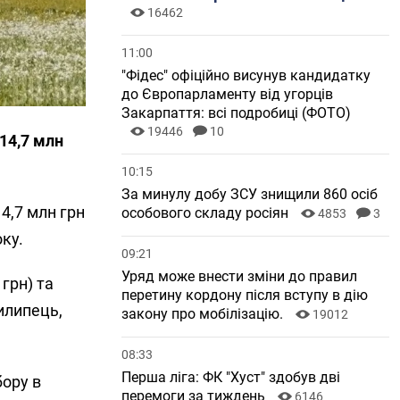
16462
11:00
"Фідес" офіційно висунув кандидатку
до Європарламенту від угорців
Закарпаття: всі подробиці (ФОТО)
19446
10
 14,7 млн
10:15
За минулу добу ЗСУ знищили 860 осіб
4,7 млн грн
особового складу росіян
4853
3
оку.
09:21
Уряд може внести зміни до правил
грн) та
перетину кордону після вступу в дію
Пилипець,
закону про мобілізацію.
19012
08:33
Перша ліга: ФК "Хуст" здобув дві
бору в
перемоги за тиждень
6146