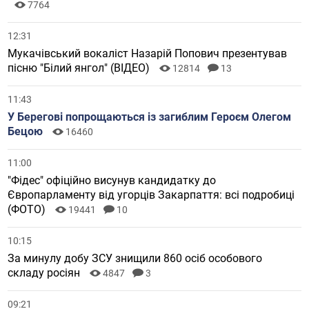
7764
12:31
Мукачівський вокаліст Назарій Попович презентував
пісню "Білий янгол" (ВІДЕО)
12814
13
11:43
У Берегові попрощаються із загиблим Героєм Олегом
Бецою
16460
11:00
"Фідес" офіційно висунув кандидатку до
Європарламенту від угорців Закарпаття: всі подробиці
(ФОТО)
19441
10
10:15
За минулу добу ЗСУ знищили 860 осіб особового
складу росіян
4847
3
09:21