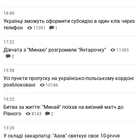
18:49
Українці зможуть оформити субсидію в один клік через
телефон
17201
1
17:22
Дівчата з "Минаю" розгромили "Янтарочку"
11383
2
15:58
Усі пункти пропуску на українсько-польському кордоні
розблоковані
10186
14:22
Битва за життя: "Минай" поїхав на виїзний матч до
Рівного
8143
2
13:26
У складі закарпатці: "Азов" святкує своє 10-річчя