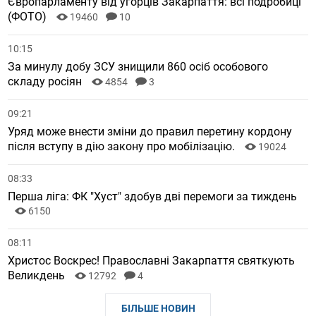
Європарламенту від угорців Закарпаття: всі подробиці
(ФОТО)
19460
10
10:15
За минулу добу ЗСУ знищили 860 осіб особового
складу росіян
4854
3
09:21
Уряд може внести зміни до правил перетину кордону
після вступу в дію закону про мобілізацію.
19024
08:33
Перша ліга: ФК "Хуст" здобув дві перемоги за тиждень
6150
08:11
Христос Воскрес! Православні Закарпаття святкують
Великдень
12792
4
БІЛЬШЕ НОВИН