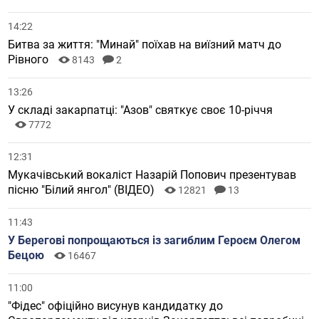
14:22
Битва за життя: "Минай" поїхав на виїзний матч до
Рівного
8143
2
13:26
У складі закарпатці: "Азов" святкує своє 10-річчя
7772
12:31
Мукачівський вокаліст Назарій Попович презентував
пісню "Білий янгол" (ВІДЕО)
12821
13
11:43
У Берегові попрощаються із загиблим Героєм Олегом
Бецою
16467
11:00
"Фідес" офіційно висунув кандидатку до