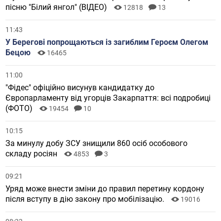
пісню "Білий янгол" (ВІДЕО)
12818
13
11:43
У Берегові попрощаються із загиблим Героєм Олегом
Бецою
16465
11:00
"Фідес" офіційно висунув кандидатку до
Європарламенту від угорців Закарпаття: всі подробиці
(ФОТО)
19454
10
10:15
За минулу добу ЗСУ знищили 860 осіб особового
складу росіян
4853
3
09:21
Уряд може внести зміни до правил перетину кордону
після вступу в дію закону про мобілізацію.
19016