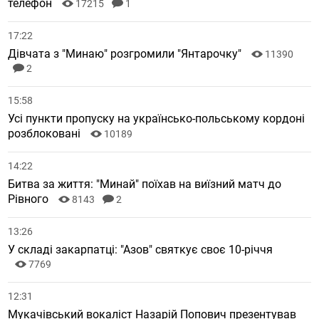
телефон
17215
1
17:22
Дівчата з "Минаю" розгромили "Янтарочку"
11390
2
15:58
Усі пункти пропуску на українсько-польському кордоні
розблоковані
10189
14:22
Битва за життя: "Минай" поїхав на виїзний матч до
Рівного
8143
2
13:26
У складі закарпатці: "Азов" святкує своє 10-річчя
7769
12:31
Мукачівський вокаліст Назарій Попович презентував