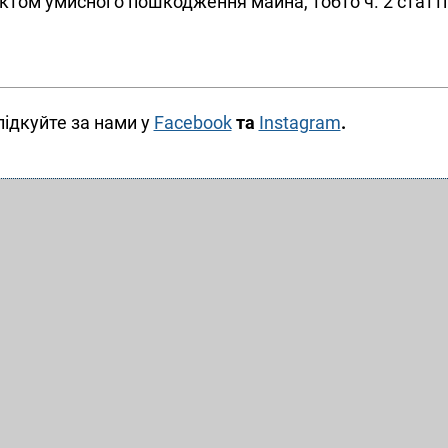
ктом умисного пошкодження майна, тобто ч. 2 статті
лідкуйте за нами у
Facebook
та
Instagram
.