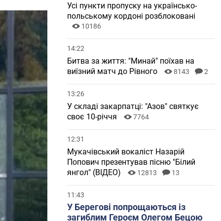
Усі пункти пропуску на українсько-
польському кордоні розблоковані
10186
14:22
Битва за життя: "Минай" поїхав на
виїзний матч до Рівного
8143
2
13:26
У складі закарпатці: "Азов" святкує
своє 10-річчя
7764
12:31
Мукачівський вокаліст Назарій
Попович презентував пісню "Білий
янгол" (ВІДЕО)
12813
13
11:43
У Берегові попрощаються із
загиблим Героєм Олегом Бецою