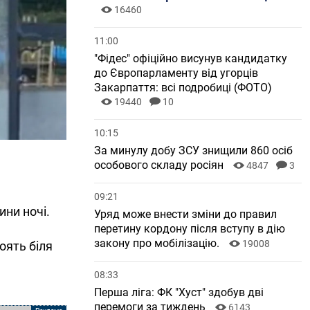
16460
11:00
"Фідес" офіційно висунув кандидатку
до Європарламенту від угорців
Закарпаття: всі подробиці (ФОТО)
19440
10
10:15
За минулу добу ЗСУ знищили 860 осіб
особового складу росіян
4847
3
09:21
ини ночі.
Уряд може внести зміни до правил
перетину кордону після вступу в дію
закону про мобілізацію.
19008
оять біля
08:33
Перша ліга: ФК "Хуст" здобув дві
перемоги за тиждень
6143