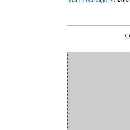
розпочали слідство
за фа
С