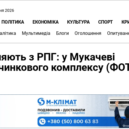
пня 2026
ПОЛІТИКА
ЕКОНОМІКА
КУЛЬТУРА
СПОРТ
КР
алітика
Мультимедіа
Блоги
Оголошення
Опитуван
ляють з РПГ: у Мукачеві
очинкового комплексу (ФО