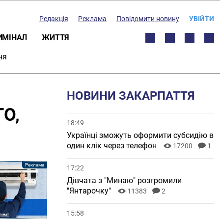
Редакція
Реклама
Повідомити новину
УВІЙТИ
ИМІНАЛ
ЖИТТЯ
ня
НОВИНИ ЗАКАРПАТТЯ
ТО,
18:49
Українці зможуть оформити субсидію в
один клік через телефон
17200
1
17:22
Дівчата з "Минаю" розгромили
"Янтарочку"
11383
2
15:58