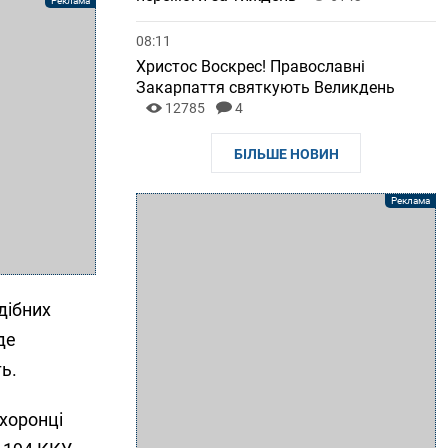
08:11
Христос Воскрес! Православні
Закарпаття святкують Великдень
12785
4
БІЛЬШЕ НОВИН
дібних
де
ь.
охоронці