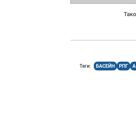
Тако
БАСЕЙН
РПГ
А