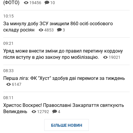
(ФОТО)
19456
10
10:15
За минулу добу ЗСУ знищили 860 осіб особового
складу росіян
4853
3
09:21
Уряд може внести зміни до правил перетину кордону
після вступу в дію закону про мобілізацію.
19021
08:33
Перша ліга: ФК "Хуст" здобув дві перемоги за тиждень
6147
08:11
Христос Воскрес! Православні Закарпаття святкують
Великдень
12792
4
БІЛЬШЕ НОВИН