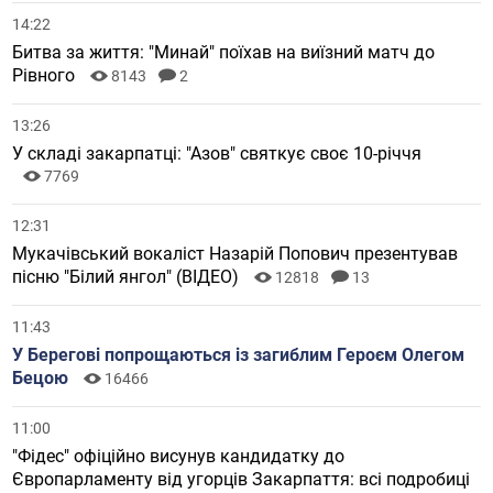
14:22
Битва за життя: "Минай" поїхав на виїзний матч до
Рівного
8143
2
13:26
У складі закарпатці: "Азов" святкує своє 10-річчя
7769
12:31
Мукачівський вокаліст Назарій Попович презентував
пісню "Білий янгол" (ВІДЕО)
12818
13
11:43
У Берегові попрощаються із загиблим Героєм Олегом
Бецою
16466
11:00
"Фідес" офіційно висунув кандидатку до
Європарламенту від угорців Закарпаття: всі подробиці