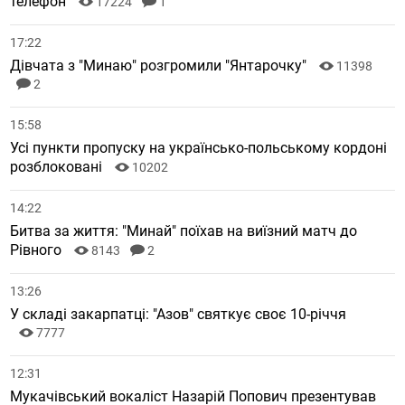
телефон
17224
1
17:22
Дівчата з "Минаю" розгромили "Янтарочку"
11398
2
15:58
Усі пункти пропуску на українсько-польському кордоні
розблоковані
10202
14:22
Битва за життя: "Минай" поїхав на виїзний матч до
Рівного
8143
2
13:26
У складі закарпатці: "Азов" святкує своє 10-річчя
7777
12:31
Мукачівський вокаліст Назарій Попович презентував