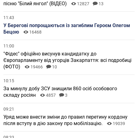
пісню "Білий янгол" (ВІДЕО)
12827
13
11:43
У Берегові попрощаються із загиблим Героєм Олегом
Бецою
16468
11:00
"Фідес" офіційно висунув кандидатку до
Європарламенту від угорців Закарпаття: всі подробиці
(ФОТО)
19466
10
10:15
За минулу добу ЗСУ знищили 860 осіб особового
складу росіян
4857
3
09:21
Уряд може внести зміни до правил перетину кордону
після вступу в дію закону про мобілізацію.
19039
08:33