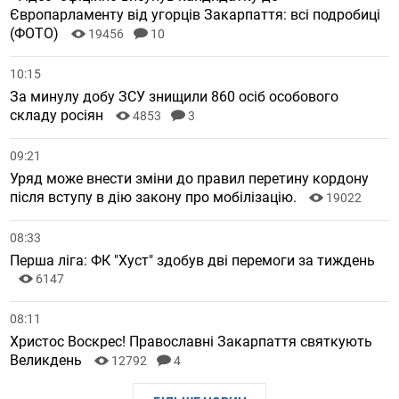
Європарламенту від угорців Закарпаття: всі подробиці
(ФОТО)
19456
10
10:15
За минулу добу ЗСУ знищили 860 осіб особового
складу росіян
4853
3
09:21
Уряд може внести зміни до правил перетину кордону
після вступу в дію закону про мобілізацію.
19022
08:33
Перша ліга: ФК "Хуст" здобув дві перемоги за тиждень
6147
08:11
Христос Воскрес! Православні Закарпаття святкують
Великдень
12792
4