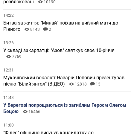
розблоковані
10190
14:22
Битва за життя: "Минай" поїхав на виїзний матч до
Рівного
8143
2
13:26
У складі закарпатці: "Азов" святкує своє 10-річчя
7769
12:31
Мукачівський вокаліст Назарій Попович презентував
пісню "Білий янгол" (ВІДЕО)
12818
13
11:43
У Берегові попрощаються із загиблим Героєм Олегом
Бецою
16466
11:00
"Фідес" офіційно висунув кандидатку до