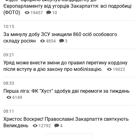
Європарламенту від угорців Закарпаття: всі подробиці
(ФОТО)
19457
10
10:15
За минулу добу ЗСУ знищили 860 осіб особового
складу росіян
4854
3
09:21
Уряд може внести зміни до правил перетину кордону
після вступу в дію закону про мобілізацію.
19022
08:33
Перша ліга: ФК "Хуст" здобув дві перемоги за тиждень
6149
08:11
Христос Воскрес! Православні Закарпаття святкують
Великдень
12792
4