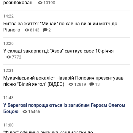
розблоковані
10190
14:22
Битва за життя: "Минай" поїхав на виїзний матч до
Рівного
8143
2
13:26
У складі закарпатці: "Азов" святкує своє 10-річчя
7772
12:31
Мукачівський вокаліст Назарій Попович презентував
пісню "Білий янгол" (ВІДЕО)
12819
13
11:43
У Берегові попрощаються із загиблим Героєм Олегом
Бецою
16466
11:00
"Фідес" офіційно висунув кандидатку до