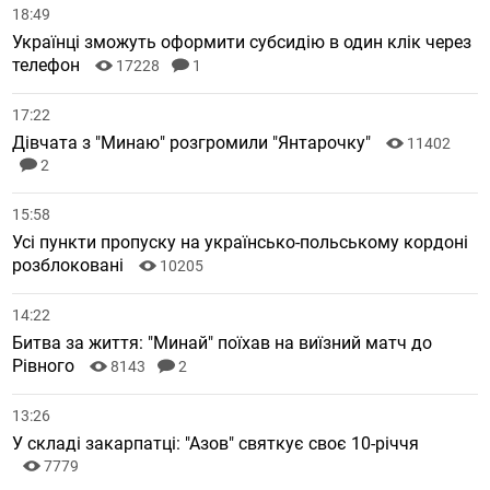
18:49
Українці зможуть оформити субсидію в один клік через
телефон
17228
1
17:22
Дівчата з "Минаю" розгромили "Янтарочку"
11402
2
15:58
Усі пункти пропуску на українсько-польському кордоні
розблоковані
10205
14:22
Битва за життя: "Минай" поїхав на виїзний матч до
Рівного
8143
2
13:26
У складі закарпатці: "Азов" святкує своє 10-річчя
7779