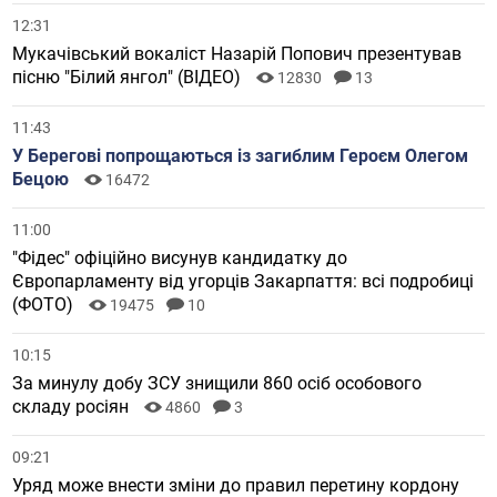
12:31
Мукачівський вокаліст Назарій Попович презентував
пісню "Білий янгол" (ВІДЕО)
12830
13
11:43
У Берегові попрощаються із загиблим Героєм Олегом
Бецою
16472
11:00
"Фідес" офіційно висунув кандидатку до
Європарламенту від угорців Закарпаття: всі подробиці
(ФОТО)
19475
10
10:15
За минулу добу ЗСУ знищили 860 осіб особового
складу росіян
4860
3
09:21
Уряд може внести зміни до правил перетину кордону