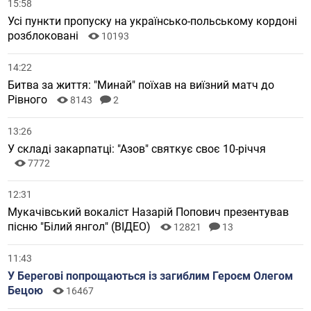
15:58
Усі пункти пропуску на українсько-польському кордоні
розблоковані
10193
14:22
Битва за життя: "Минай" поїхав на виїзний матч до
Рівного
8143
2
13:26
У складі закарпатці: "Азов" святкує своє 10-річчя
7772
12:31
Мукачівський вокаліст Назарій Попович презентував
пісню "Білий янгол" (ВІДЕО)
12821
13
11:43
У Берегові попрощаються із загиблим Героєм Олегом
Бецою
16467