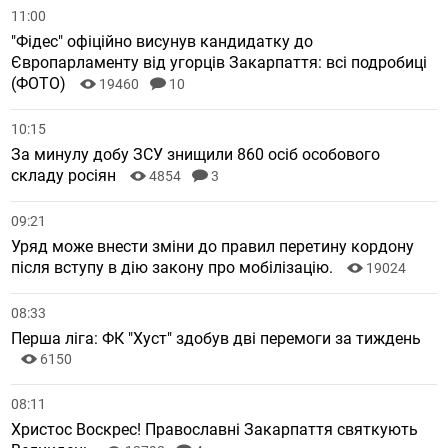
11:00
"Фідес" офіційно висунув кандидатку до
Європарламенту від угорців Закарпаття: всі подробиці
(ФОТО)
19460
10
10:15
За минулу добу ЗСУ знищили 860 осіб особового
складу росіян
4854
3
09:21
Уряд може внести зміни до правил перетину кордону
після вступу в дію закону про мобілізацію.
19024
08:33
Перша ліга: ФК "Хуст" здобув дві перемоги за тиждень
6150
08:11
Христос Воскрес! Православні Закарпаття святкують