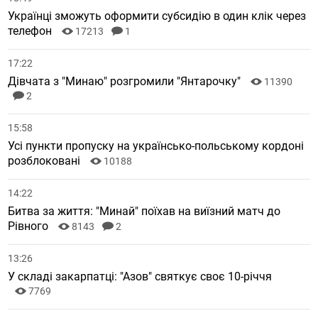
Українці зможуть оформити субсидію в один клік через
телефон
17213
1
17:22
Дівчата з "Минаю" розгромили "Янтарочку"
11390
2
15:58
Усі пункти пропуску на українсько-польському кордоні
розблоковані
10188
14:22
Битва за життя: "Минай" поїхав на виїзний матч до
Рівного
8143
2
13:26
У складі закарпатці: "Азов" святкує своє 10-річчя
7769