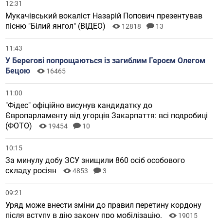
12:31
Мукачівський вокаліст Назарій Попович презентував
пісню "Білий янгол" (ВІДЕО)
12818
13
11:43
У Берегові попрощаються із загиблим Героєм Олегом
Бецою
16465
11:00
"Фідес" офіційно висунув кандидатку до
Європарламенту від угорців Закарпаття: всі подробиці
(ФОТО)
19454
10
10:15
За минулу добу ЗСУ знищили 860 осіб особового
складу росіян
4853
3
09:21
Уряд може внести зміни до правил перетину кордону
після вступу в дію закону про мобілізацію.
19015