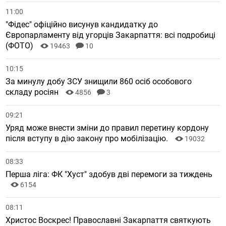
11:00
"Фідес" офіційно висунув кандидатку до
Європарламенту від угорців Закарпаття: всі подробиці
(ФОТО)
19463
10
10:15
За минулу добу ЗСУ знищили 860 осіб особового
складу росіян
4856
3
09:21
Уряд може внести зміни до правил перетину кордону
після вступу в дію закону про мобілізацію.
19032
08:33
Перша ліга: ФК "Хуст" здобув дві перемоги за тиждень
6154
08:11
Христос Воскрес! Православні Закарпаття святкують