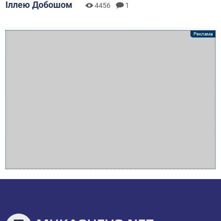
Іллею Добошом
4456
1