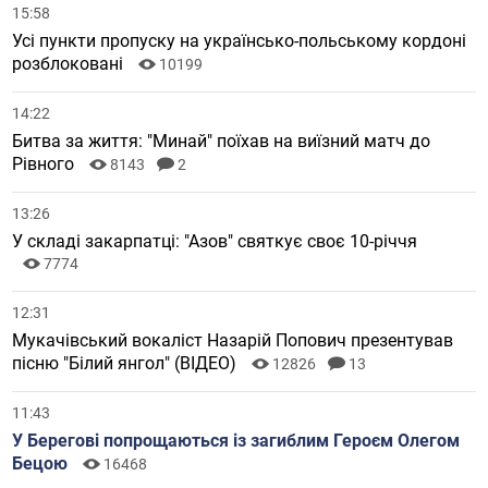
15:58
Усі пункти пропуску на українсько-польському кордоні
розблоковані
10199
14:22
Битва за життя: "Минай" поїхав на виїзний матч до
Рівного
8143
2
13:26
У складі закарпатці: "Азов" святкує своє 10-річчя
7774
12:31
Мукачівський вокаліст Назарій Попович презентував
пісню "Білий янгол" (ВІДЕО)
12826
13
11:43
У Берегові попрощаються із загиблим Героєм Олегом
Бецою
16468