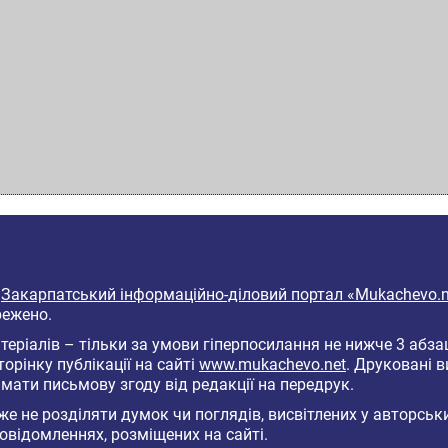
6
Закарпатський інформаційно-діловий портал «Mukachevo.n
режено.
еріалів – тільки за умови гіперпосилання не нижче 3 абза
торінку публікації на сайті
www.mukachevo.net
. Друковані 
мати письмову згоду від редакції на передрук.
е не розділяти думок чи поглядів, висвітлених у авторськ
овідомленнях, розміщених на сайті.