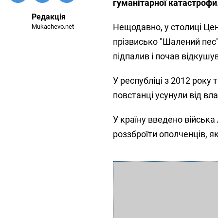
гуманітарної катастрофи
Редакція
Нещодавно, у столиці Це
Mukachevo.net
прізвисько "Шалений пес"
підпалив і почав відкушу
У республіці з 2012 року 
повстанці усунули від вл
У країну введено війська
роззброїти ополченців, я