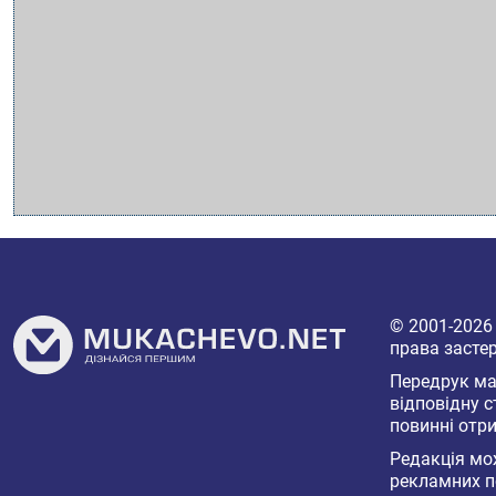
© 2001-202
права засте
Передрук мат
відповідну с
повинні отри
Редакція мож
рекламних п