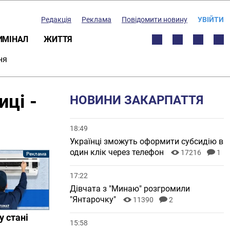
Редакція
Реклама
Повідомити новину
УВІЙТИ
ИМІНАЛ
ЖИТТЯ
ня
ці -
НОВИНИ ЗАКАРПАТТЯ
18:49
Українці зможуть оформити субсидію в
один клік через телефон
17216
1
17:22
Дівчата з "Минаю" розгромили
"Янтарочку"
11390
2
 стані
15:58