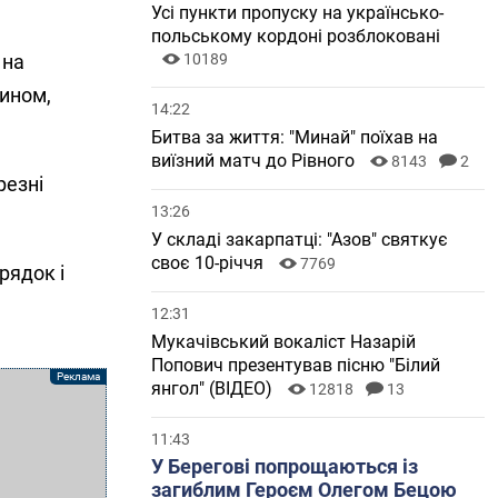
Усі пункти пропуску на українсько-
польському кордоні розблоковані
 на
10189
зином,
14:22
Битва за життя: "Минай" поїхав на
виїзний матч до Рівного
8143
2
резні
13:26
У складі закарпатці: "Азов" святкує
своє 10-річчя
7769
рядок і
12:31
Мукачівський вокаліст Назарій
Попович презентував пісню "Білий
янгол" (ВІДЕО)
12818
13
11:43
У Берегові попрощаються із
загиблим Героєм Олегом Бецою