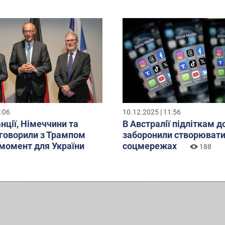
8:06
10.12.2025 | 11:56
нції, Німеччини та
В Австралії підліткам д
бговорили з Трампом
заборонили створювати
момент для України
соцмережах
188