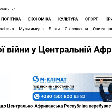
ерпня 2026
ПОЛІТИКА
ЕКОНОМІКА
КУЛЬТУРА
СПОРТ
КР
алітика
Мультимедіа
Блоги
Оголошення
Опитуван
 війни у Центральній Афри
 що Центрально-Африканська Республіка перебуває у