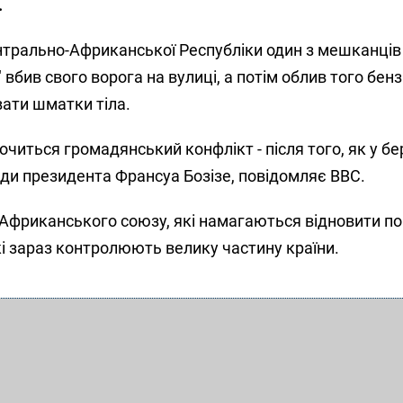
.
нтрально-Африканської Республіки один з мешканців
 вбив свого ворога на вулиці, а потім облив того бен
вати шматки тіла.
точиться громадянський конфлікт - після того, як у бе
ади президента Франсуа Бозізе, повідомляє ВВС.
 Африканського союзу, які намагаються відновити по
кі зараз контролюють велику частину країни.