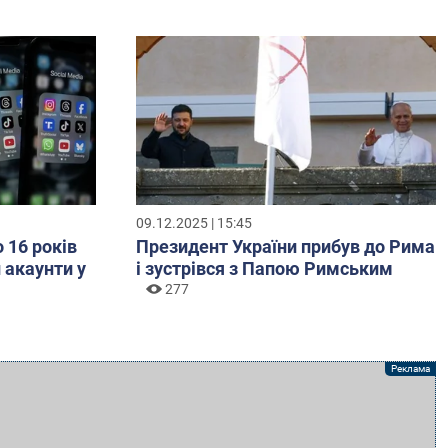
09.12.2025 | 15:45
о 16 років
Президент України прибув до Рима
 акаунти у
і зустрівся з Папою Римським
277