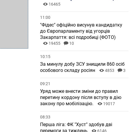
16465
11:00
"Фідес" офіційно висунув кандидатку
до Європарламенту від угорців
Закарпаття: всі подробиці (ФОТО)
19455
10
10:15
За минулу добу ЗСУ знищили 860 осіб
особового складу росіян
4853
3
09:21
Уряд може внести зміни до правил
перетину кордону після вступу в дію
закону про мобілізацію.
19017
08:33
Перша ліга: ФК "Хуст" здобув дві
перемоги за тиждень
6146