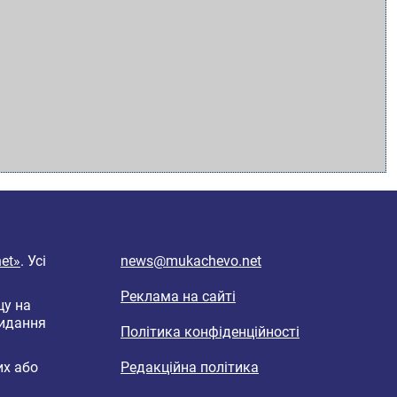
et»
. Усі
news@mukachevo.net
Реклама на сайті
цу на
видання
Політика конфіденційності
их або
Редакційна політика