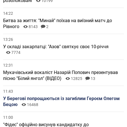
розблоковані
10199
14:22
Битва за життя: "Минай" поїхав на виїзний матч до
Рівного
8143
2
13:26
У складі закарпатці: "Азов" святкує своє 10-річчя
7774
12:31
Мукачівський вокаліст Назарій Попович презентував
пісню "Білий янгол" (ВІДЕО)
12825
13
11:43
У Берегові попрощаються із загиблим Героєм Олегом
Бецою
16468
11:00
"Фідес" офіційно висунув кандидатку до