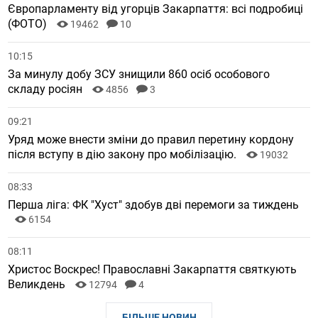
Європарламенту від угорців Закарпаття: всі подробиці
(ФОТО)
19462
10
10:15
За минулу добу ЗСУ знищили 860 осіб особового
складу росіян
4856
3
09:21
Уряд може внести зміни до правил перетину кордону
після вступу в дію закону про мобілізацію.
19032
08:33
Перша ліга: ФК "Хуст" здобув дві перемоги за тиждень
6154
08:11
Христос Воскрес! Православні Закарпаття святкують
Великдень
12794
4
БІЛЬШЕ НОВИН