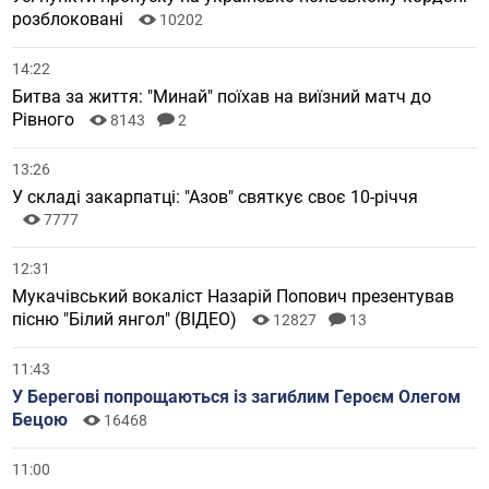
розблоковані
10202
14:22
Битва за життя: "Минай" поїхав на виїзний матч до
Рівного
8143
2
13:26
У складі закарпатці: "Азов" святкує своє 10-річчя
7777
12:31
Мукачівський вокаліст Назарій Попович презентував
пісню "Білий янгол" (ВІДЕО)
12827
13
11:43
У Берегові попрощаються із загиблим Героєм Олегом
Бецою
16468
11:00