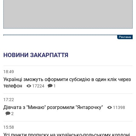
НОВИНИ ЗАКАРПАТТЯ
18:49
Українці зможуть оформити субсидію в один клік через
телефон
17224
1
17:22
Дівчата з "Минаю" розгромили "Янтарочку"
11398
2
15:58
Усі пункти пропуску на українсько-польському кордоні