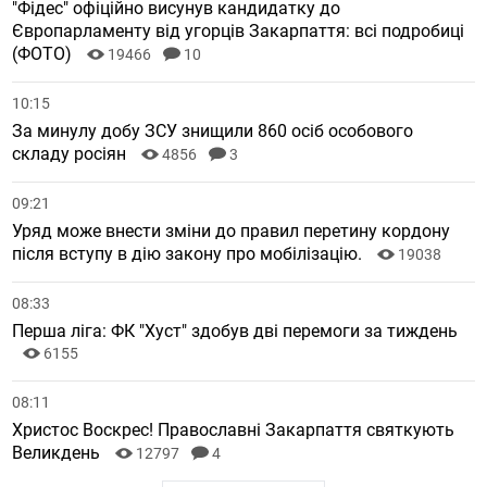
"Фідес" офіційно висунув кандидатку до
Європарламенту від угорців Закарпаття: всі подробиці
(ФОТО)
19466
10
10:15
За минулу добу ЗСУ знищили 860 осіб особового
складу росіян
4856
3
09:21
Уряд може внести зміни до правил перетину кордону
після вступу в дію закону про мобілізацію.
19038
08:33
Перша ліга: ФК "Хуст" здобув дві перемоги за тиждень
6155
08:11
Христос Воскрес! Православні Закарпаття святкують
Великдень
12797
4