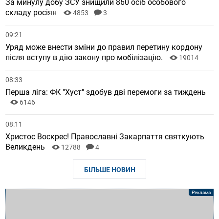
За минулу добу ЗСУ знищили 860 осіб особового
складу росіян
4853
3
09:21
Уряд може внести зміни до правил перетину кордону
після вступу в дію закону про мобілізацію.
19014
08:33
Перша ліга: ФК "Хуст" здобув дві перемоги за тиждень
6146
08:11
Христос Воскрес! Православні Закарпаття святкують
Великдень
12788
4
БІЛЬШЕ НОВИН