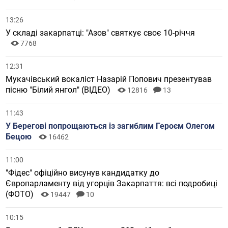
13:26
У складі закарпатці: "Азов" святкує своє 10-річчя
7768
12:31
Мукачівський вокаліст Назарій Попович презентував
пісню "Білий янгол" (ВІДЕО)
12816
13
11:43
У Берегові попрощаються із загиблим Героєм Олегом
Бецою
16462
11:00
"Фідес" офіційно висунув кандидатку до
Європарламенту від угорців Закарпаття: всі подробиці
(ФОТО)
19447
10
10:15