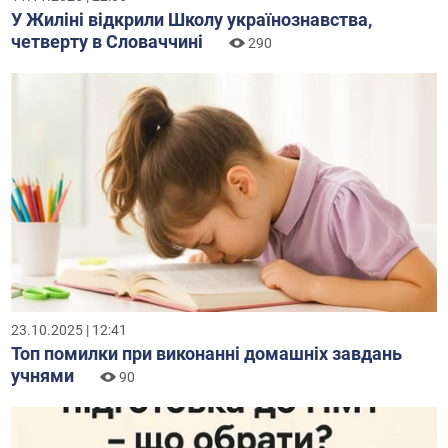
У Жиліні відкрили Школу українознавства,
четверту в Словаччині
290
23.10.2025 | 12:41
Топ помилки при виконанні домашніх завдань
учнями
90