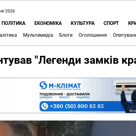
пня 2026
ПОЛІТИКА
ЕКОНОМІКА
КУЛЬТУРА
СПОРТ
КР
алітика
Мультимедіа
Блоги
Оголошення
Опитуван
тував "Легенди замків кр