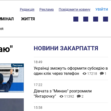
Редакція
Реклама
Повідомити новину
УВІЙТИ
ИМІНАЛ
ЖИТТЯ
ня
аю"
НОВИНИ ЗАКАРПАТТЯ
18:49
Українці зможуть оформити субсидію в
один клік через телефон
17218
1
17:22
Дівчата з "Минаю" розгромили
"Янтарочку"
11392
2
15:58