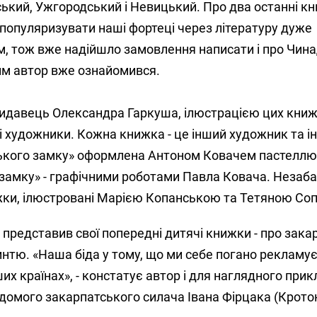
ький, Ужгородський і Невицький. Про два останні к
 популяризувати наші фортеці через літературу дуже
, тож вже надійшло замовлення написати і про Чина
им автор вже ознайомився.
і видавець Олександра Гаркуша, ілюстрацією цих кни
 художники. Кожна книжка - це інший художник та і
ького замку» оформлена Антоном Ковачем пастеллю,
замку» - графічними роботами Павла Ковача. Незаб
жки, ілюстровані Марією Копанською та Тетяною Соп
представив свої попередні дитячі книжки - про зака
нтю. «Наша біда у тому, що ми себе погано рекламує
ших країнах», - констатує автор і для наглядного при
домого закарпатського силача Івана Фірцака (Крото