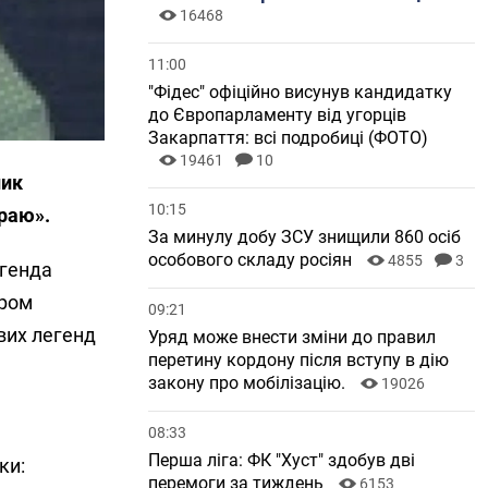
16468
11:00
"Фідес" офіційно висунув кандидатку
до Європарламенту від угорців
Закарпаття: всі подробиці (ФОТО)
19461
10
ник
10:15
краю».
За минулу добу ЗСУ знищили 860 осіб
особового складу росіян
4855
3
егенда
ором
09:21
вих легенд
Уряд може внести зміни до правил
перетину кордону після вступу в дію
закону про мобілізацію.
19026
08:33
Перша ліга: ФК "Хуст" здобув дві
ки:
перемоги за тиждень
6153