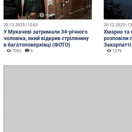
20.12.2025 | 10:05
20.12.2025 | 1
У Мукачеві затримали 34-річного
Хмарно та 
чоловіка, який відкрив стрілянину
розповіли 
в багатоповерхівці (ФОТО)
Закарпатті
7062
6
1379