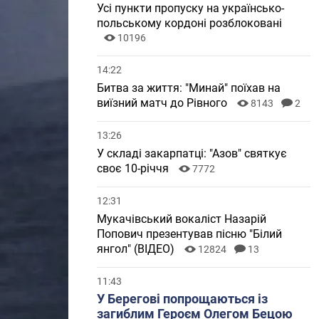
Усі пункти пропуску на українсько-
польському кордоні розблоковані
10196
14:22
Битва за життя: "Минай" поїхав на
виїзний матч до Рівного
8143
2
13:26
У складі закарпатці: "Азов" святкує
своє 10-річчя
7772
12:31
Мукачівський вокаліст Назарій
Попович презентував пісню "Білий
янгол" (ВІДЕО)
12824
13
11:43
У Берегові попрощаються із
загиблим Героєм Олегом Бецою