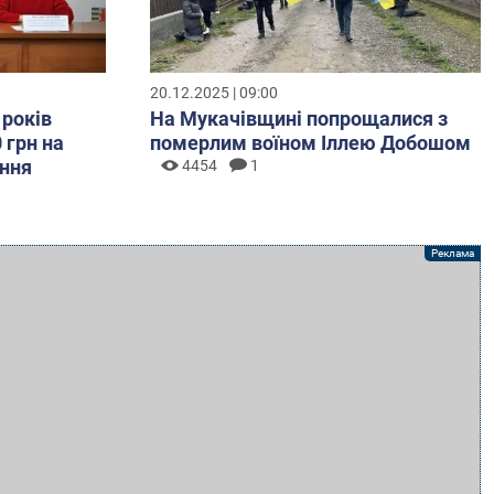
20.12.2025 | 09:00
 років
На Мукачівщині попрощалися з
 грн на
померлим воїном Іллею Добошом
ння
4454
1