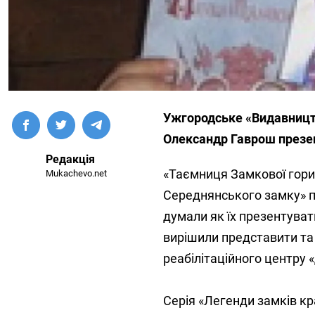
Ужгородське «Видавницт
Олександр Гаврош презент
Редакція
«Таємниця Замкової гори
Mukachevo.net
Середнянського замку» по
думали як їх презентуват
вирішили представити т
реабілітаційного центру 
Серія «Легенди замків кр