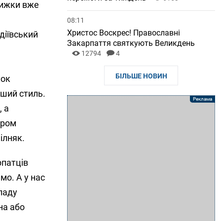
нижки вже
08:11
Христос Воскрес! Православні
діївський
Закарпаття святкують Великдень
12794
4
БІЛЬШЕ НОВИН
жок
нший стиль.
 а
аром
ілняк.
рпатців
мо. А у нас
кладу
на або