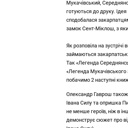
Мукачівський, Середнянс
готуються до друку. Ідея
сподобалася закарпатцям
замок Сент-Міклош, з як
Як розповіла на зустріч
займаються закарпатські
Так «Легенда Середнянс
«Легенда Мукачівського 
побачимо 2 наступні кни
Олександр Гаврош також 
Івана Силу та опришка Пи
не менше героїв, ніж в ін
демонструє сюжет про ві