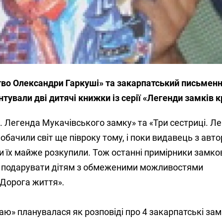
во Олександри Гаркуші» та закарпатський письмен
ували дві дитячі книжки із серії «Легенди замків 
. Легенда Мукачівського замку» та «Три сестриці. Л
бачили світ ще півроку тому, і поки видавець з авт
и їх майже розкупили. Тож останні примірники замко
а подарувати дітям з обмеженими можливостями
«Дорога життя».
аю» планувалася як розповіді про 4 закарпатські зам