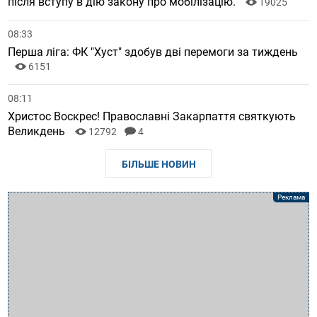
після вступу в дію закону про мобілізацію.
19025
08:33
Перша ліга: ФК "Хуст" здобув дві перемоги за тиждень
6151
08:11
Христос Воскрес! Православні Закарпаття святкують
Великдень
12792
4
БІЛЬШЕ НОВИН