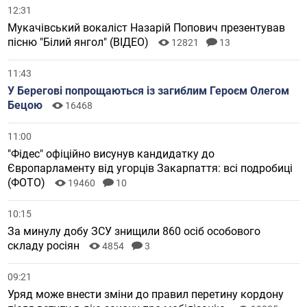
12:31
Мукачівський вокаліст Назарій Попович презентував
пісню "Білий янгол" (ВІДЕО)
12821
13
11:43
У Берегові попрощаються із загиблим Героєм Олегом
Бецою
16468
11:00
"Фідес" офіційно висунув кандидатку до
Європарламенту від угорців Закарпаття: всі подробиці
(ФОТО)
19460
10
10:15
За минулу добу ЗСУ знищили 860 осіб особового
складу росіян
4854
3
09:21
Уряд може внести зміни до правил перетину кордону