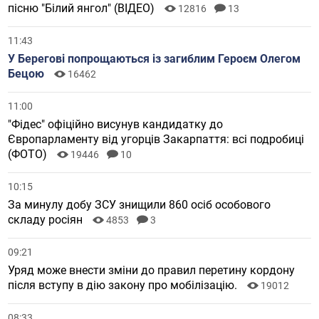
пісню "Білий янгол" (ВІДЕО)
12816
13
11:43
У Берегові попрощаються із загиблим Героєм Олегом
Бецою
16462
11:00
"Фідес" офіційно висунув кандидатку до
Європарламенту від угорців Закарпаття: всі подробиці
(ФОТО)
19446
10
10:15
За минулу добу ЗСУ знищили 860 осіб особового
складу росіян
4853
3
09:21
Уряд може внести зміни до правил перетину кордону
після вступу в дію закону про мобілізацію.
19012
08:33