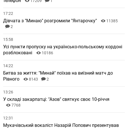
телефон
17209
1
17:22
Дівчата з "Минаю" розгромили "Янтарочку"
11385
2
15:58
Усі пункти пропуску на українсько-польському кордоні
розблоковані
10186
14:22
Битва за життя: "Минай" поїхав на виїзний матч до
Рівного
8143
2
13:26
У складі закарпатці: "Азов" святкує своє 10-річчя
7768
12:31
Мукачівський вокаліст Назарій Попович презентував