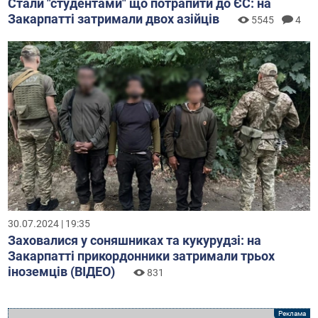
Стали "студентами" що потрапити до ЄС: на
Закарпатті затримали двох азійців
5545
4
30.07.2024 | 19:35
Заховалися у соняшниках та кукурудзі: на
Закарпатті прикордонники затримали трьох
іноземців (ВІДЕО)
831