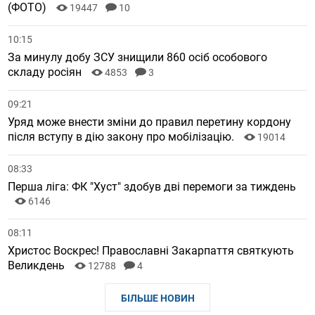
(ФОТО)
19447
10
10:15
За минулу добу ЗСУ знищили 860 осіб особового
складу росіян
4853
3
09:21
Уряд може внести зміни до правил перетину кордону
після вступу в дію закону про мобілізацію.
19014
08:33
Перша ліга: ФК "Хуст" здобув дві перемоги за тиждень
6146
08:11
Христос Воскрес! Православні Закарпаття святкують
Великдень
12788
4
БІЛЬШЕ НОВИН