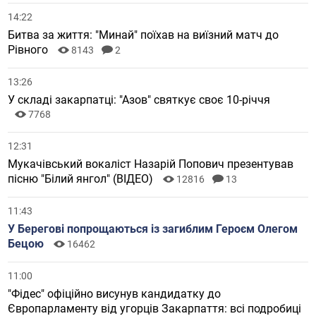
14:22
Битва за життя: "Минай" поїхав на виїзний матч до
Рівного
8143
2
13:26
У складі закарпатці: "Азов" святкує своє 10-річчя
7768
12:31
Мукачівський вокаліст Назарій Попович презентував
пісню "Білий янгол" (ВІДЕО)
12816
13
11:43
У Берегові попрощаються із загиблим Героєм Олегом
Бецою
16462
11:00
"Фідес" офіційно висунув кандидатку до
Європарламенту від угорців Закарпаття: всі подробиці