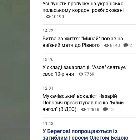
Усі пункти пропуску на українсько-
польському кордоні розблоковані
10190
14:22
Битва за життя: "Минай" поїхав на
виїзний матч до Рівного
8143
2
13:26
У складі закарпатці: "Азов" святкує
своє 10-річчя
7769
12:31
Мукачівський вокаліст Назарій
Попович презентував пісню "Білий
янгол" (ВІДЕО)
12818
13
11:43
У Берегові попрощаються із
загиблим Героєм Олегом Бецою