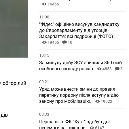
16466
11:00
"Фідес" офіційно висунув кандидатку
до Європарламенту від угорців
Закарпаття: всі подробиці (ФОТО)
19456
10
10:15
За минулу добу ЗСУ знищили 860 осіб
особового складу росіян
4853
3
09:21
и обгорілий
Уряд може внести зміни до правил
перетину кордону після вступу в дію
закону про мобілізацію.
19022
ідів
08:33
Перша ліга: ФК "Хуст" здобув дві
перемоги за тиждень
6147