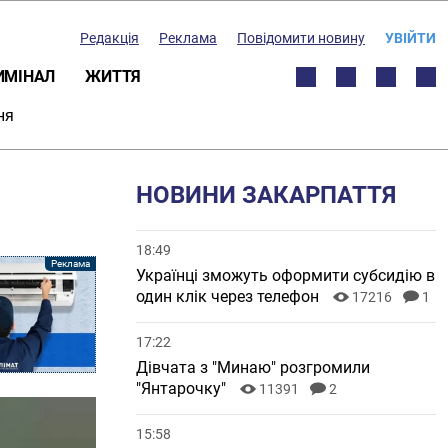
Редакція
Реклама
Повідомити новину
УВІЙТИ
ИМІНАЛ
ЖИТТЯ
ня
НОВИНИ ЗАКАРПАТТЯ
18:49
Українці зможуть оформити субсидію в
один клік через телефон
17216
1
17:22
Дівчата з "Минаю" розгромили
"Янтарочку"
11391
2
15:58