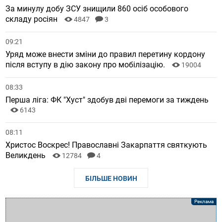
За минулу добу ЗСУ знищили 860 осіб особового
складу росіян
4847
3
09:21
Уряд може внести зміни до правил перетину кордону
після вступу в дію закону про мобілізацію.
19004
08:33
Перша ліга: ФК "Хуст" здобув дві перемоги за тиждень
6143
08:11
Христос Воскрес! Православні Закарпаття святкують
Великдень
12784
4
БІЛЬШЕ НОВИН