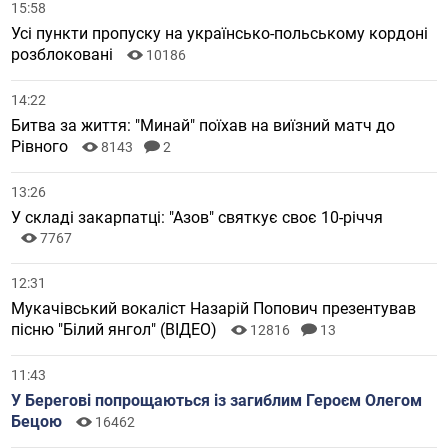
15:58
Усі пункти пропуску на українсько-польському кордоні
розблоковані
10186
14:22
Битва за життя: "Минай" поїхав на виїзний матч до
Рівного
8143
2
13:26
У складі закарпатці: "Азов" святкує своє 10-річчя
7767
12:31
Мукачівський вокаліст Назарій Попович презентував
пісню "Білий янгол" (ВІДЕО)
12816
13
11:43
У Берегові попрощаються із загиблим Героєм Олегом
Бецою
16462