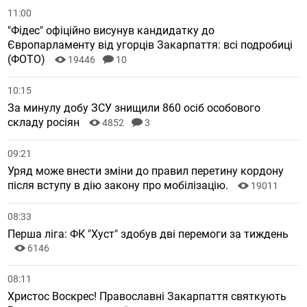
11:00
"Фідес" офіційно висунув кандидатку до
Європарламенту від угорців Закарпаття: всі подробиці
(ФОТО)
19446
10
10:15
За минулу добу ЗСУ знищили 860 осіб особового
складу росіян
4852
3
09:21
Уряд може внести зміни до правил перетину кордону
після вступу в дію закону про мобілізацію.
19011
08:33
Перша ліга: ФК "Хуст" здобув дві перемоги за тиждень
6146
08:11
Христос Воскрес! Православні Закарпаття святкують