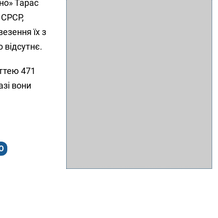
но» Тарас
 СРСР,
езення їх з
 відсутнє.
ттею 471
азі вони
О