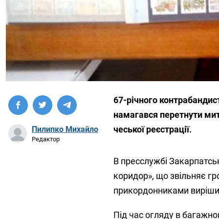
67-річного контрабандист
намагався перетнути митн
чеської реєстрації.
Пилипко Михайло
Редактор
В пресслужбі Закарпатсь
коридор», що звільняє гр
прикордонниками вирішил
Під час огляду в багажно