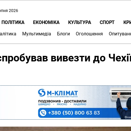
ерпня 2026
ПОЛІТИКА
ЕКОНОМІКА
КУЛЬТУРА
СПОРТ
КР
алітика
Мультимедіа
Блоги
Оголошення
Опитуван
спробував вивезти до Чехі