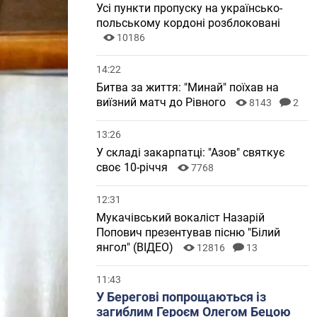
Усі пункти пропуску на українсько-
польському кордоні розблоковані
10186
14:22
Битва за життя: "Минай" поїхав на
виїзний матч до Рівного
8143
2
13:26
У складі закарпатці: "Азов" святкує
своє 10-річчя
7768
12:31
Мукачівський вокаліст Назарій
Попович презентував пісню "Білий
янгол" (ВІДЕО)
12816
13
11:43
У Берегові попрощаються із
загиблим Героєм Олегом Бецою