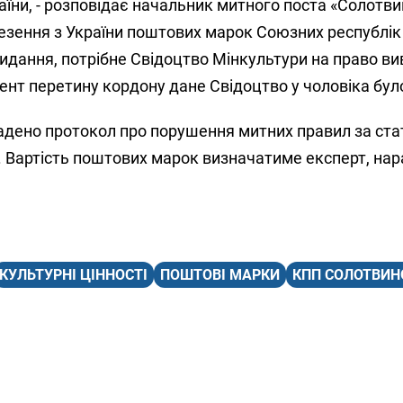
їни, - розповідає начальник митного поста «Солотви
везення з України поштових марок Союзних республік
идання, потрібне Свідоцтво Мінкультури на право вив
мент перетину кордону дане Свідоцтво у чоловіка було
адено протокол про порушення митних правил за ста
 Вартість поштових марок визначатиме експерт, нар
.
КУЛЬТУРНІ ЦІННОСТІ
ПОШТОВІ МАРКИ
КПП СОЛОТВИН