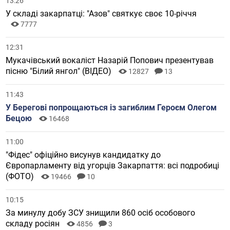
13:26
У складі закарпатці: "Азов" святкує своє 10-річчя
7777
12:31
Мукачівський вокаліст Назарій Попович презентував
пісню "Білий янгол" (ВІДЕО)
12827
13
11:43
У Берегові попрощаються із загиблим Героєм Олегом
Бецою
16468
11:00
"Фідес" офіційно висунув кандидатку до
Європарламенту від угорців Закарпаття: всі подробиці
(ФОТО)
19466
10
10:15
За минулу добу ЗСУ знищили 860 осіб особового
складу росіян
4856
3