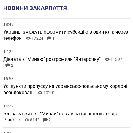
НОВИНИ ЗАКАРПАТТЯ
18:49
Українці зможуть оформити субсидію в один клік через
телефон
17224
1
17:22
Дівчата з "Минаю" розгромили "Янтарочку"
11397
2
15:58
Усі пункти пропуску на українсько-польському кордоні
розблоковані
10201
14:22
Битва за життя: "Минай" поїхав на виїзний матч до
Рівного
8143
2