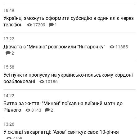
18:49
Українці зможуть оформити субсидію в один клік через
телефон
17209
1
17:22
Дівчата з "Минаю" розгромили "Янтарочку"
11385
2
15:58
Усі пункти пропуску на українсько-польському кордоні
розблоковані
10186
14:22
Битва за життя: "Минай" поїхав на виїзний матч до
Рівного
8143
2
13:26
У складі закарпатці: "Азов" святкує своє 10-річчя
7768