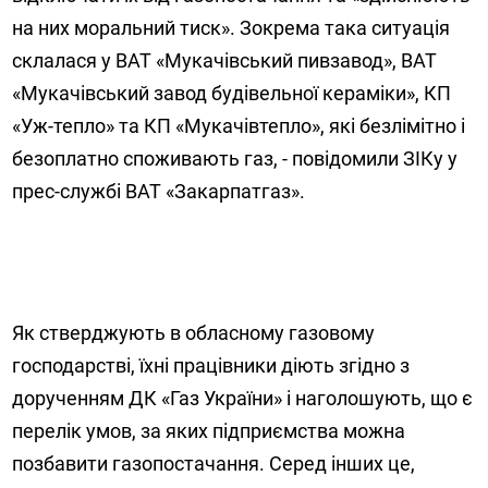
на них моральний тиск». Зокрема така ситуація
склалася у ВАТ «Мукачівський пивзавод», ВАТ
«Мукачівський завод будівельної кераміки», КП
«Уж-тепло» та КП «Мукачівтепло», які безлімітно і
безоплатно споживають газ, - повідомили ЗІКу у
прес-службі ВАТ «Закарпатгаз».
Як стверджують в обласному газовому
господарстві, їхні працівники діють згідно з
дорученням ДК «Газ України» і наголошують, що є
перелік умов, за яких підприємства можна
позбавити газопостачання. Серед інших це,