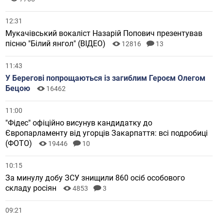
12:31
Мукачівський вокаліст Назарій Попович презентував
пісню "Білий янгол" (ВІДЕО)
12816
13
11:43
У Берегові попрощаються із загиблим Героєм Олегом
Бецою
16462
11:00
"Фідес" офіційно висунув кандидатку до
Європарламенту від угорців Закарпаття: всі подробиці
(ФОТО)
19446
10
10:15
За минулу добу ЗСУ знищили 860 осіб особового
складу росіян
4853
3
09:21