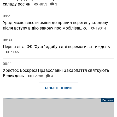
складу росіян
4853
3
09:21
Уряд може внести зміни до правил перетину кордону
після вступу в дію закону про мобілізацію.
19014
08:33
Перша ліга: ФК "Хуст" здобув дві перемоги за тиждень
6146
08:11
Христос Воскрес! Православні Закарпаття святкують
Великдень
12788
4
БІЛЬШЕ НОВИН