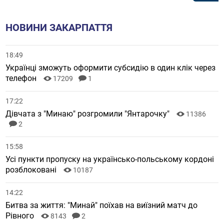
НОВИНИ ЗАКАРПАТТЯ
18:49
Українці зможуть оформити субсидію в один клік через
телефон
17209
1
17:22
Дівчата з "Минаю" розгромили "Янтарочку"
11386
2
15:58
Усі пункти пропуску на українсько-польському кордоні
розблоковані
10187
14:22
Битва за життя: "Минай" поїхав на виїзний матч до
Рівного
8143
2