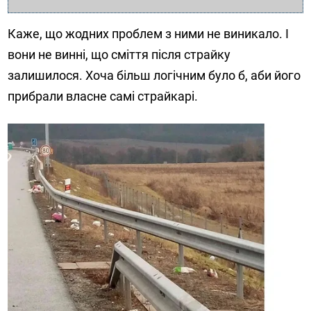
Каже, що жодних проблем з ними не виникало. І
вони не винні, що сміття після страйку
залишилося. Хоча більш логічним було б, аби його
прибрали власне самі страйкарі.