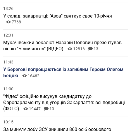
13:26
У складі закарпатці: "Азов" святкує своє 10-річчя
7768
12:31
Мукачівський вокаліст Назарій Попович презентував
пісню "Білий янгол" (ВІДЕО)
12816
13
11:43
У Берегові попрощаються із загиблим Героєм Олегом
Бецою
16462
11:00
"Фідес" офіційно висунув кандидатку до
Європарламенту від угорців Закарпаття: всі подробиці
(ФОТО)
19447
10
10:15
За минулу добу ЗСУ знищили 860 осіб особового