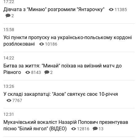
17:22
Дівчата з "Минаю" розгромили "Янтарочку"
11385
2
15:58
Усі пункти пропуску на українсько-польському кордоні
розблоковані
10186
14:22
Битва за життя: "Минай" поїхав на виїзний матч до
Рівного
8143
2
13:26
У складі закарпатці: "Азов" святкує своє 10-річчя
7767
12:31
Мукачівський вокаліст Назарій Попович презентував
пісню "Білий янгол" (ВІДЕО)
12816
13