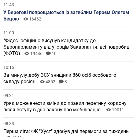
11:43
У Берегові попрощаються із загиблим Героєм Олегом
Бецою
16462
11:00
"Фідес" офіційно висунув кандидатку до
Європарламенту від угорців Закарпаття: всі подробиці
(ФОТО)
19446
10
10:15
За минулу добу ЗСУ знищили 860 осіб особового
складу росіян
4852
3
09:21
Уряд може внести зміни до правил перетину кордону
після вступу в дію закону про мобілізацію.
19011
08:33
Перша ліга: ФК "Хуст" здобув дві перемоги за тиждень