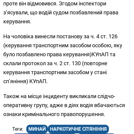
проте він відмовився. Згодом інспектори
зʼясували, що водій судом позбавлений права
керування.
На чоловіка винесли постанову за ч. 4 ст. 126
(керування транспортним засобом особою, яку
було позбавлено права керування)КУпАП та
склали протокол за ч. 2 ст. 130 (повторне
керування транспортним засобом у стані
спʼяніння) КУпАП.
Також на місце інциденту викликали слідчо-
оперативну групу, адже в діях водія вбачаються
ознаки кримінального правопорушення.
МИНАЙ
НАРКОТИЧНЕ СП'ЯНІННЯ