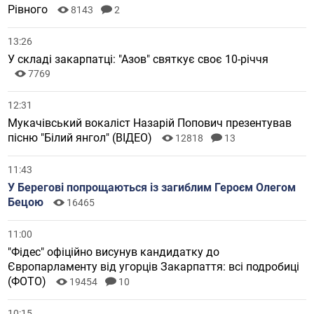
Рівного
8143
2
13:26
У складі закарпатці: "Азов" святкує своє 10-річчя
7769
12:31
Мукачівський вокаліст Назарій Попович презентував
пісню "Білий янгол" (ВІДЕО)
12818
13
11:43
У Берегові попрощаються із загиблим Героєм Олегом
Бецою
16465
11:00
"Фідес" офіційно висунув кандидатку до
Європарламенту від угорців Закарпаття: всі подробиці
(ФОТО)
19454
10
10:15