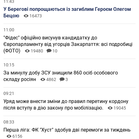
11:43
У Берегові попрощаються із загиблим Героєм Олегом
Бецою
16473
11:00
"Фідес" офіційно висунув кандидатку до
Європарламенту від угорців Закарпаття: всі подробиці
(ФОТО)
19480
10
10:15
За минулу добу ЗСУ знищили 860 осіб особового
складу росіян
4862
3
09:21
Уряд може внести зміни до правил перетину кордону
після вступу в дію закону про мобілізацію.
19045
08:33
Перша ліга: ФК "Хуст" здобув дві перемоги за тиждень
6156