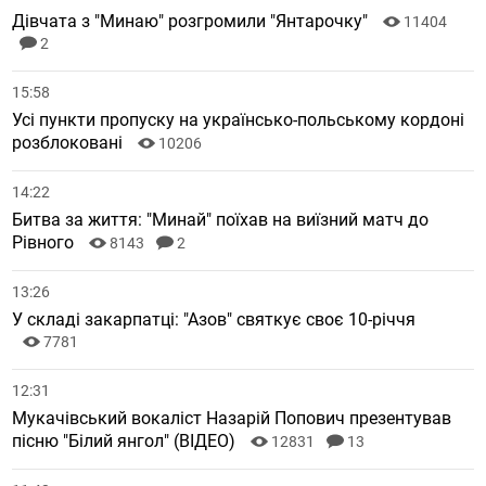
Дівчата з "Минаю" розгромили "Янтарочку"
11404
2
15:58
Усі пункти пропуску на українсько-польському кордоні
розблоковані
10206
14:22
Битва за життя: "Минай" поїхав на виїзний матч до
Рівного
8143
2
13:26
У складі закарпатці: "Азов" святкує своє 10-річчя
7781
12:31
Мукачівський вокаліст Назарій Попович презентував
пісню "Білий янгол" (ВІДЕО)
12831
13