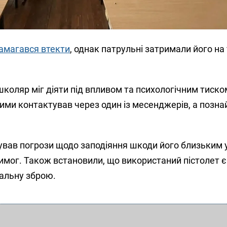
амагався втекти
, однак патрульні затримали його на 
коляр міг діяти під впливом та психологічним тиско
кими контактував через один із месенджерів, а позн
ував погрози щодо заподіяння шкоди його близьким у
имог. Також встановили, що використаний пістолет 
альну зброю.