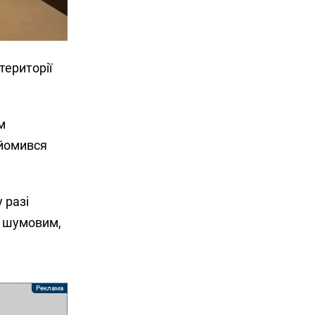
території
м
айомився
 разі
є шумовим,