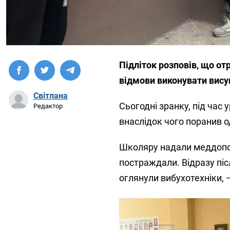
Підліток розповів, що о
відмови виконувати вису
Світлана
Сьогодні зранку, під час у
Редактор
внаслідок чого поранив 
Школяру надали меддопом
постраждали. Відразу піс
оглянули вибухотехніки,