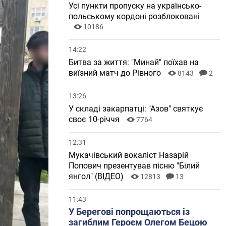
Усі пункти пропуску на українсько-
польському кордоні розблоковані
10186
14:22
Битва за життя: "Минай" поїхав на
виїзний матч до Рівного
8143
2
13:26
У складі закарпатці: "Азов" святкує
своє 10-річчя
7764
12:31
Мукачівський вокаліст Назарій
Попович презентував пісню "Білий
янгол" (ВІДЕО)
12813
13
11:43
У Берегові попрощаються із
загиблим Героєм Олегом Бецою