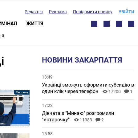
Редакція
Реклама
Повідомити новину
УВІЙТИ
ИМІНАЛ
ЖИТТЯ
ня
і
НОВИНИ ЗАКАРПАТТЯ
18:49
Українці зможуть оформити субсидію в
один клік через телефон
17200
1
17:22
Дівчата з "Минаю" розгромили
"Янтарочку"
11383
2
15:58