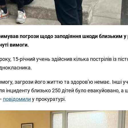
тримував погрози щодо заподіяння шкоди близьким у 
нуті вимоги.
року, 15-річний учень здійснив кілька пострілів із піст
однокласника.
огу, загрози його життю та здоров’ю немає. Інші уч
ля інциденту близько 250 дітей було евакуйовано, а 
 —
повідомили
у прокуратурі.