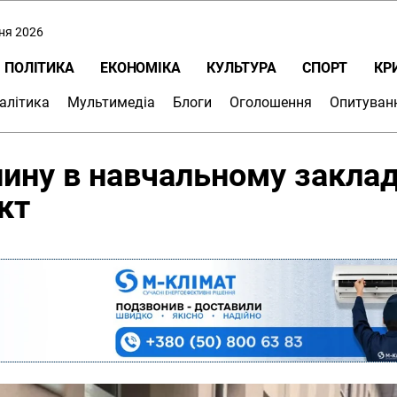
пня 2026
ПОЛІТИКА
ЕКОНОМІКА
КУЛЬТУРА
СПОРТ
КР
алітика
Мультимедіа
Блоги
Оголошення
Опитуван
нину в навчальному заклад
кт