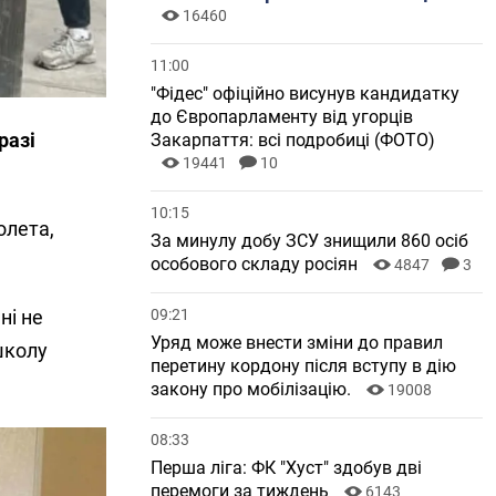
16460
11:00
"Фідес" офіційно висунув кандидатку
до Європарламенту від угорців
разі
Закарпаття: всі подробиці (ФОТО)
19441
10
10:15
олета,
За минулу добу ЗСУ знищили 860 осіб
особового складу росіян
4847
3
09:21
ні не
Уряд може внести зміни до правил
школу
перетину кордону після вступу в дію
закону про мобілізацію.
19008
08:33
Перша ліга: ФК "Хуст" здобув дві
перемоги за тиждень
6143