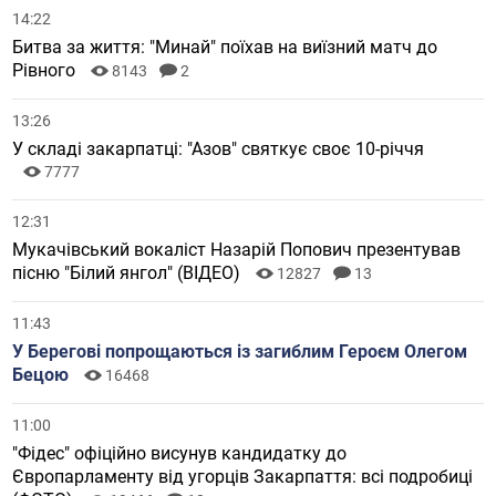
14:22
Битва за життя: "Минай" поїхав на виїзний матч до
Рівного
8143
2
13:26
У складі закарпатці: "Азов" святкує своє 10-річчя
7777
12:31
Мукачівський вокаліст Назарій Попович презентував
пісню "Білий янгол" (ВІДЕО)
12827
13
11:43
У Берегові попрощаються із загиблим Героєм Олегом
Бецою
16468
11:00
"Фідес" офіційно висунув кандидатку до
Європарламенту від угорців Закарпаття: всі подробиці