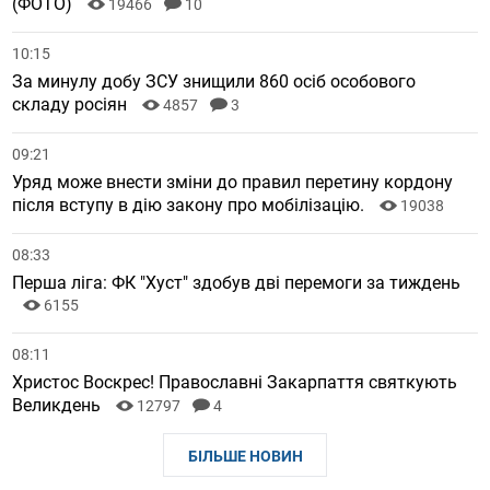
(ФОТО)
19466
10
10:15
За минулу добу ЗСУ знищили 860 осіб особового
складу росіян
4857
3
09:21
Уряд може внести зміни до правил перетину кордону
після вступу в дію закону про мобілізацію.
19038
08:33
Перша ліга: ФК "Хуст" здобув дві перемоги за тиждень
6155
08:11
Христос Воскрес! Православні Закарпаття святкують
Великдень
12797
4
БІЛЬШЕ НОВИН