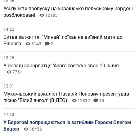
15:58
Усі пункти пропуску на українсько-польському кордоні
розблоковані
10183
14:22
Битва за життя: "Минай" поїхав на виїзний матч до
Рівного
8143
2
13:26
У складі закарпатці: "Азов" святкує своє 10-річчя
7761
12:31
Мукачівський вокаліст Назарій Попович презентував
пісню "Білий янгол" (ВІДЕО)
12812
13
11:43
У Берегові попрощаються із загиблим Героєм Олегом
Бецою
16456