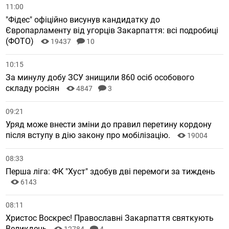
11:00
"Фідес" офіційно висунув кандидатку до
Європарламенту від угорців Закарпаття: всі подробиці
(ФОТО)
19437
10
10:15
За минулу добу ЗСУ знищили 860 осіб особового
складу росіян
4847
3
09:21
Уряд може внести зміни до правил перетину кордону
після вступу в дію закону про мобілізацію.
19004
08:33
Перша ліга: ФК "Хуст" здобув дві перемоги за тиждень
6143
08:11
Христос Воскрес! Православні Закарпаття святкують
Великдень
12784
4