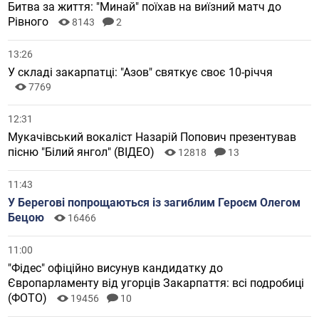
Битва за життя: "Минай" поїхав на виїзний матч до
Рівного
8143
2
13:26
У складі закарпатці: "Азов" святкує своє 10-річчя
7769
12:31
Мукачівський вокаліст Назарій Попович презентував
пісню "Білий янгол" (ВІДЕО)
12818
13
11:43
У Берегові попрощаються із загиблим Героєм Олегом
Бецою
16466
11:00
"Фідес" офіційно висунув кандидатку до
Європарламенту від угорців Закарпаття: всі подробиці
(ФОТО)
19456
10