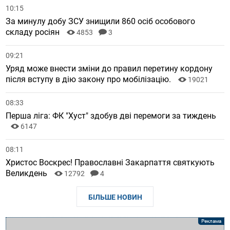
10:15
За минулу добу ЗСУ знищили 860 осіб особового
складу росіян
4853
3
09:21
Уряд може внести зміни до правил перетину кордону
після вступу в дію закону про мобілізацію.
19021
08:33
Перша ліга: ФК "Хуст" здобув дві перемоги за тиждень
6147
08:11
Христос Воскрес! Православні Закарпаття святкують
Великдень
12792
4
БІЛЬШЕ НОВИН