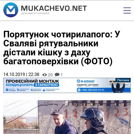
Порятунок чотирилапого: У
Сваляві рятувальники
дістали кішку з даху
багатоповерхівки (ФОТО)
14.10.2019 | 22:38
20
1