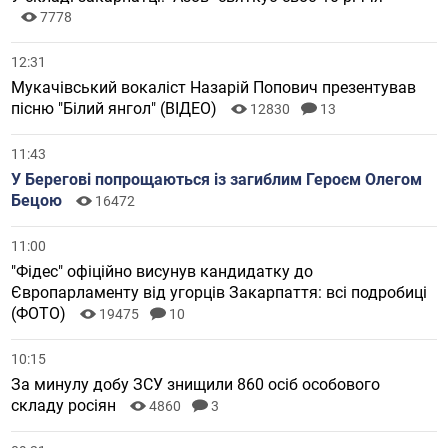
7778
12:31
Мукачівський вокаліст Назарій Попович презентував
пісню "Білий янгол" (ВІДЕО)
12830
13
11:43
У Берегові попрощаються із загиблим Героєм Олегом
Бецою
16472
11:00
"Фідес" офіційно висунув кандидатку до
Європарламенту від угорців Закарпаття: всі подробиці
(ФОТО)
19475
10
10:15
За минулу добу ЗСУ знищили 860 осіб особового
складу росіян
4860
3