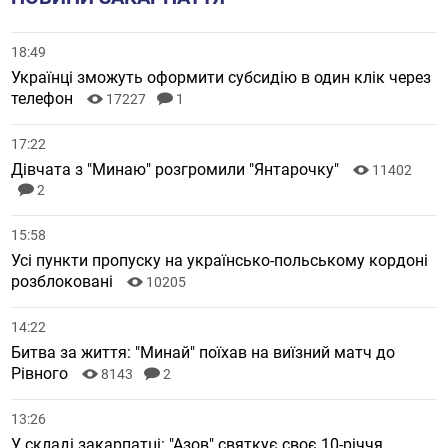
18:49
Українці зможуть оформити субсидію в один клік через
телефон
17227
1
17:22
Дівчата з "Минаю" розгромили "Янтарочку"
11402
2
15:58
Усі пункти пропуску на українсько-польському кордоні
розблоковані
10205
14:22
Битва за життя: "Минай" поїхав на виїзний матч до
Рівного
8143
2
13:26
У складі закарпатці: "Азов" святкує своє 10-річчя