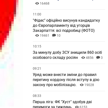
16468
11:00
"Фідес" офіційно висунув кандидатку
до Європарламенту від угорців
Закарпаття: всі подробиці (ФОТО)
19461
10
10:15
За минулу добу ЗСУ знищили 860 осіб
особового складу росіян
4856
3
09:21
Уряд може внести зміни до правил
перетину кордону після вступу в дію
закону про мобілізацію.
19028
08:33
Перша ліга: ФК "Хуст" здобув дві
перемоги за тиждень
6153