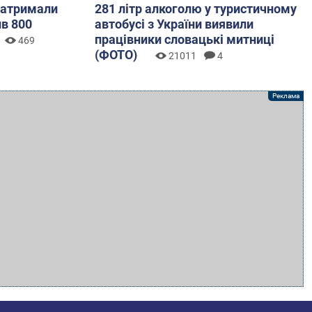
 затримали
281 літр алкоголю у туристичному
ив 800
автобусі з України виявили
працівники словацькі митниці
469
(ФОТО)
21011
4