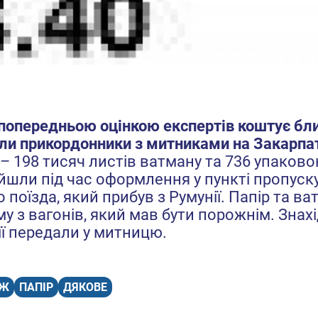
 попередньою оцінкою експертів коштує бл
или прикордонники з митниками на Закарпат
 198 тисяч листів ватману та 736 упаково
йшли під час оформлення у пункті пропуск
поїзда, який прибув з Румунії. Папір та в
у з вагонів, який мав бути порожнім. Знах
її передали у митницю.
АЖ
ПАПІР
ДЯКОВЕ