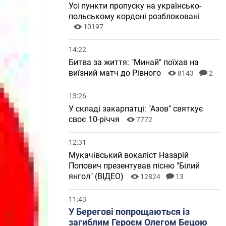
Усі пункти пропуску на українсько-
польському кордоні розблоковані
10197
14:22
Битва за життя: "Минай" поїхав на
виїзний матч до Рівного
8143
2
13:26
У складі закарпатці: "Азов" святкує
своє 10-річчя
7772
12:31
Мукачівський вокаліст Назарій
Попович презентував пісню "Білий
янгол" (ВІДЕО)
12824
13
11:43
У Берегові попрощаються із
загиблим Героєм Олегом Бецою