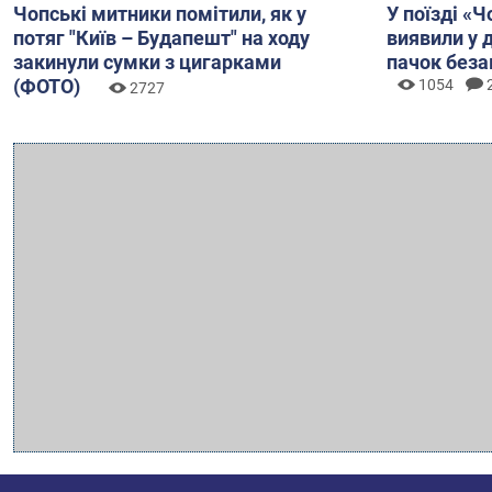
Чопські митники помітили, як у
У поїзді «
потяг "Київ – Будапешт" на ходу
виявили у 
закинули сумки з цигарками
пачок беза
(ФОТО)
1054
2727