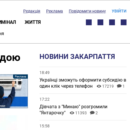
Редакція
Реклама
Повідомити новину
УВІЙТИ
ИМІНАЛ
ЖИТТЯ
ня
ндою
НОВИНИ ЗАКАРПАТТЯ
18:49
Українці зможуть оформити субсидію в
один клік через телефон
17219
1
17:22
Дівчата з "Минаю" розгромили
"Янтарочку"
11393
2
15:58