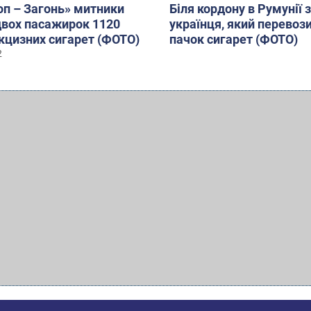
Чоп – Загонь» митники
Біля кордону в Румунії
двох пасажирок 1120
українця, який перевоз
кцизних сигарет (ФОТО)
пачок сигарет (ФОТО)
2