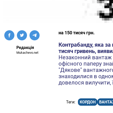
на 150 тисяч грн.
Контрабанду, яка за
Редакція
тисяч гривень, вияв
Mukachevo.net
Незаконний вантаж –
офісного паперу зна
"Дякове" вантажного 
знаходилися в одном
довелося вилучити, 
КОРДОН
ВАНТ