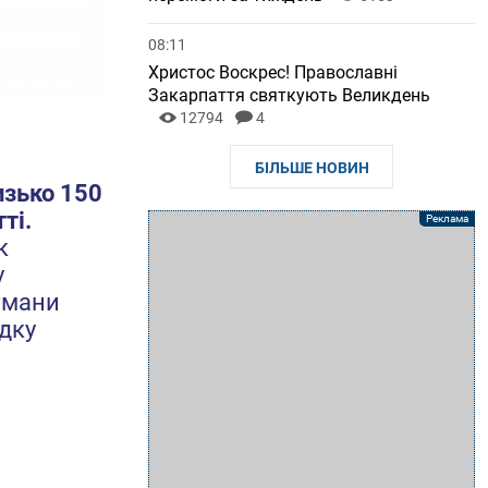
08:11
Христос Воскрес! Православні
Закарпаття святкують Великдень
12794
4
БІЛЬШЕ НОВИН
изько 150
ті.
к
у
атмани
ідку