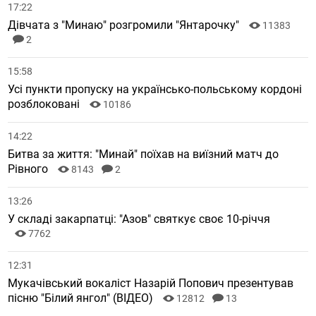
17:22
Дівчата з "Минаю" розгромили "Янтарочку"
11383
2
15:58
Усі пункти пропуску на українсько-польському кордоні
розблоковані
10186
14:22
Битва за життя: "Минай" поїхав на виїзний матч до
Рівного
8143
2
13:26
У складі закарпатці: "Азов" святкує своє 10-річчя
7762
12:31
Мукачівський вокаліст Назарій Попович презентував
пісню "Білий янгол" (ВІДЕО)
12812
13