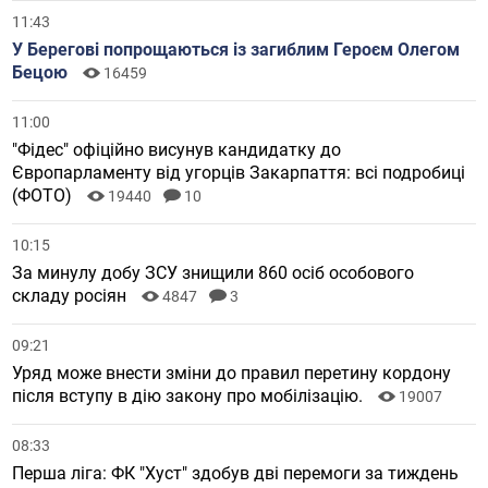
11:43
У Берегові попрощаються із загиблим Героєм Олегом
Бецою
16459
11:00
"Фідес" офіційно висунув кандидатку до
Європарламенту від угорців Закарпаття: всі подробиці
(ФОТО)
19440
10
10:15
За минулу добу ЗСУ знищили 860 осіб особового
складу росіян
4847
3
09:21
Уряд може внести зміни до правил перетину кордону
після вступу в дію закону про мобілізацію.
19007
08:33
Перша ліга: ФК "Хуст" здобув дві перемоги за тиждень