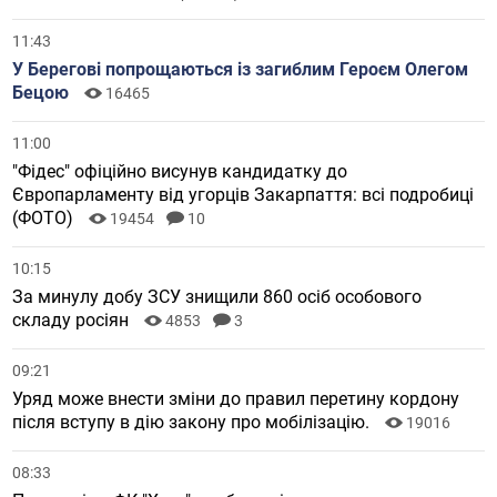
11:43
У Берегові попрощаються із загиблим Героєм Олегом
Бецою
16465
11:00
"Фідес" офіційно висунув кандидатку до
Європарламенту від угорців Закарпаття: всі подробиці
(ФОТО)
19454
10
10:15
За минулу добу ЗСУ знищили 860 осіб особового
складу росіян
4853
3
09:21
Уряд може внести зміни до правил перетину кордону
після вступу в дію закону про мобілізацію.
19016
08:33