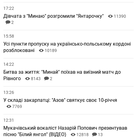
17:22
Дівчата з "Минаю" розгромили "Янтарочку"
11390
2
15:58
Усі пункти пропуску на українсько-польському кордоні
розблоковані
10189
14:22
Битва за життя: "Минай" поїхав на виїзний матч до
Рівного
8143
2
13:26
У складі закарпатці: "Азов" святкує своє 10-річчя
7769
12:31
Мукачівський вокаліст Назарій Попович презентував
пісню "Білий янгол" (ВІДЕО)
12818
13