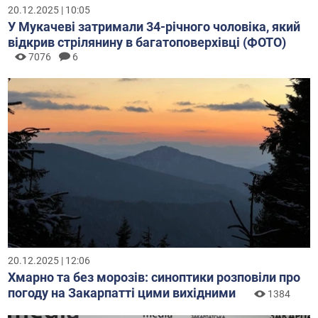
20.12.2025 | 10:05
У Мукачеві затримали 34-річного чоловіка, який
відкрив стрілянину в багатоповерхівці (ФОТО)
7076
6
20.12.2025 | 12:06
Хмарно та без морозів: синоптики розповіли про
погоду на Закарпатті цими вихідними
1384