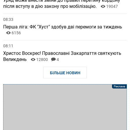
Уряд може внести зміни до правил перетину кордону
після вступу в дію закону про мобілізацію.
19047
08:33
Перша ліга: ФК "Хуст" здобув дві перемоги за тиждень
6156
08:11
Христос Воскрес! Православні Закарпаття святкують
Великдень
12800
4
БІЛЬШЕ НОВИН