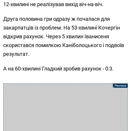
12-хвилині не реалізував вихід віч-на-віч.
Друга половина гри одразу ж почалася для
закарпатців із проблем. На 53-хвилині Кочергін
відкрив рахунок. Через 5 хвилин Іванисеня
скористався помилкою Каніболоцького і подвоїв
результат.
А на 60-хвилині Гладкий зробив рахунок - 0:3.