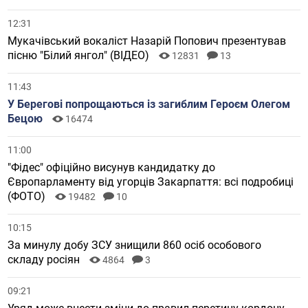
12:31
Мукачівський вокаліст Назарій Попович презентував
пісню "Білий янгол" (ВІДЕО)
12831
13
11:43
У Берегові попрощаються із загиблим Героєм Олегом
Бецою
16474
11:00
"Фідес" офіційно висунув кандидатку до
Європарламенту від угорців Закарпаття: всі подробиці
(ФОТО)
19482
10
10:15
За минулу добу ЗСУ знищили 860 осіб особового
складу росіян
4864
3
09:21