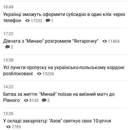
18:49
Українці зможуть оформити субсидію в один клік через
телефон
17232
1
17:22
Дівчата з "Минаю" розгромили "Янтарочку"
11404
2
15:58
Усі пункти пропуску на українсько-польському кордоні
розблоковані
10206
14:22
Битва за життя: "Минай" поїхав на виїзний матч до
Рівного
8143
2
13:26
У складі закарпатці: "Азов" святкує своє 10-річчя
7785