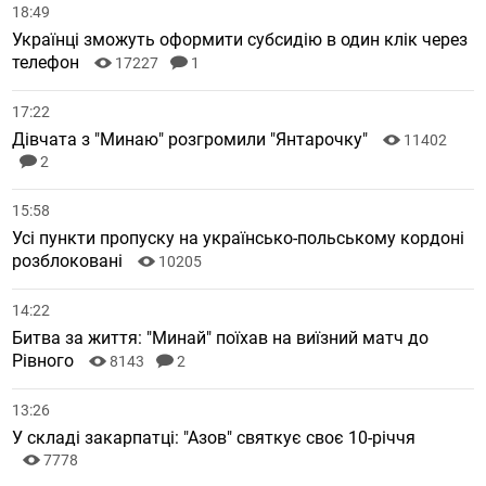
18:49
Українці зможуть оформити субсидію в один клік через
телефон
17227
1
17:22
Дівчата з "Минаю" розгромили "Янтарочку"
11402
2
15:58
Усі пункти пропуску на українсько-польському кордоні
розблоковані
10205
14:22
Битва за життя: "Минай" поїхав на виїзний матч до
Рівного
8143
2
13:26
У складі закарпатці: "Азов" святкує своє 10-річчя
7778