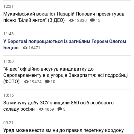
12:31
Мукачівський вокаліст Назарій Попович презентував
пісню "Білий янгол" (ВІДЕО)
12830
13
11:43
У Берегові попрощаються із загиблим Героєм Олегом
Бецою
16471
11:00
"Фідес" офіційно висунув кандидатку до
Європарламенту від угорців Закарпаття: всі подробиці
(ФОТО)
19474
10
10:15
За минулу добу ЗСУ знищили 860 осіб особового
складу росіян
4859
3
09:21
Уряд може внести зміни до правил перетину кордону