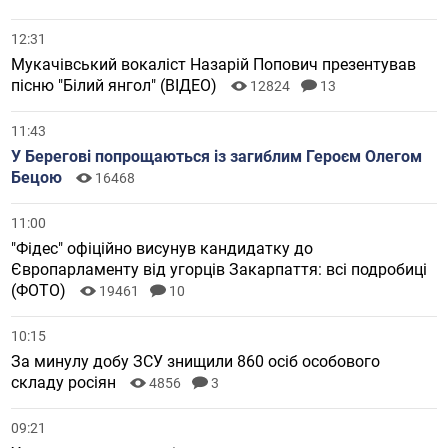
12:31
Мукачівський вокаліст Назарій Попович презентував
пісню "Білий янгол" (ВІДЕО)
12824
13
11:43
У Берегові попрощаються із загиблим Героєм Олегом
Бецою
16468
11:00
"Фідес" офіційно висунув кандидатку до
Європарламенту від угорців Закарпаття: всі подробиці
(ФОТО)
19461
10
10:15
За минулу добу ЗСУ знищили 860 осіб особового
складу росіян
4856
3
09:21