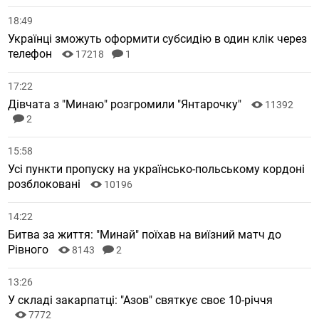
18:49
Українці зможуть оформити субсидію в один клік через
телефон
17218
1
17:22
Дівчата з "Минаю" розгромили "Янтарочку"
11392
2
15:58
Усі пункти пропуску на українсько-польському кордоні
розблоковані
10196
14:22
Битва за життя: "Минай" поїхав на виїзний матч до
Рівного
8143
2
13:26
У складі закарпатці: "Азов" святкує своє 10-річчя
7772