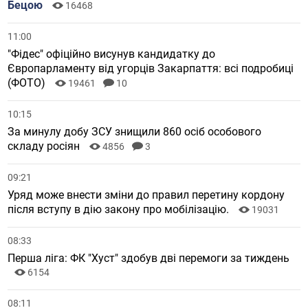
Бецою
16468
11:00
"Фідес" офіційно висунув кандидатку до
Європарламенту від угорців Закарпаття: всі подробиці
(ФОТО)
19461
10
10:15
За минулу добу ЗСУ знищили 860 осіб особового
складу росіян
4856
3
09:21
Уряд може внести зміни до правил перетину кордону
після вступу в дію закону про мобілізацію.
19031
08:33
Перша ліга: ФК "Хуст" здобув дві перемоги за тиждень
6154
08:11