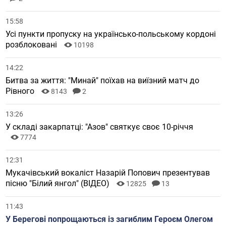
15:58
Усі пункти пропуску на українсько-польському кордоні
розблоковані
10198
14:22
Битва за життя: "Минай" поїхав на виїзний матч до
Рівного
8143
2
13:26
У складі закарпатці: "Азов" святкує своє 10-річчя
7774
12:31
Мукачівський вокаліст Назарій Попович презентував
пісню "Білий янгол" (ВІДЕО)
12825
13
11:43
У Берегові попрощаються із загиблим Героєм Олегом