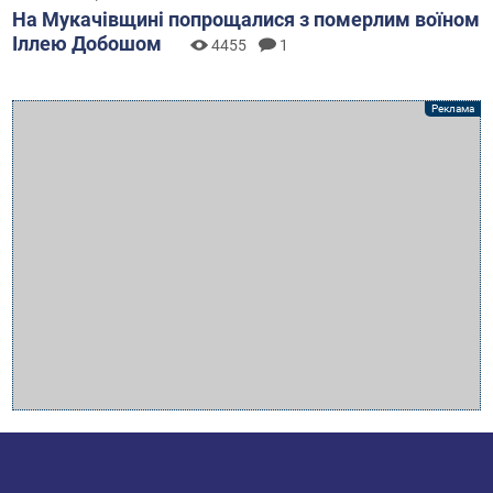
На Мукачівщині попрощалися з померлим воїном
Іллею Добошом
4455
1