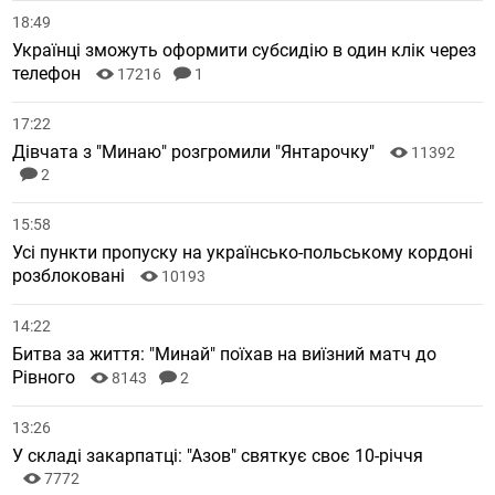
18:49
Українці зможуть оформити субсидію в один клік через
телефон
17216
1
17:22
Дівчата з "Минаю" розгромили "Янтарочку"
11392
2
15:58
Усі пункти пропуску на українсько-польському кордоні
розблоковані
10193
14:22
Битва за життя: "Минай" поїхав на виїзний матч до
Рівного
8143
2
13:26
У складі закарпатці: "Азов" святкує своє 10-річчя
7772