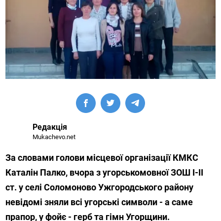
Редакція
Mukachevo.net
За словами голови місцевої організації КМКС
Каталін Палко, вчора з угорськомовної ЗОШ І-ІІ
ст. у селі Соломоново Ужгородського району
невідомі зняли всі угорські символи - а саме
прапор, у фойє - герб та гімн Угорщини.