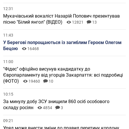
12:31
Мукачівський вокаліст Назарій Попович презентував
пісню "Білий янгол" (ВІДЕО)
12821
13
11:43
У Берегові попрощаються із загиблим Героєм Олегом
Бецою
16468
11:00
"Фідес" офіційно висунув кандидатку до
Європарламенту від угорців Закарпаття: всі подробиці
(ФОТО)
19460
10
10:15
За минулу добу ЗСУ знищили 860 осіб особового
складу росіян
4854
3
09:21
Уряд може внести зміни до правил перетину кордону