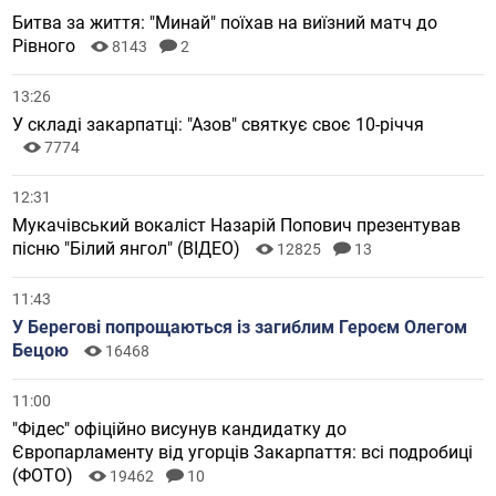
Битва за життя: "Минай" поїхав на виїзний матч до
Рівного
8143
2
13:26
У складі закарпатці: "Азов" святкує своє 10-річчя
7774
12:31
Мукачівський вокаліст Назарій Попович презентував
пісню "Білий янгол" (ВІДЕО)
12825
13
11:43
У Берегові попрощаються із загиблим Героєм Олегом
Бецою
16468
11:00
"Фідес" офіційно висунув кандидатку до
Європарламенту від угорців Закарпаття: всі подробиці
(ФОТО)
19462
10