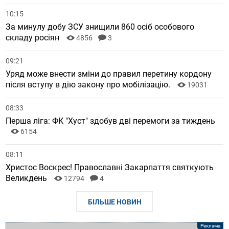
10:15
За минулу добу ЗСУ знищили 860 осіб особового
складу росіян
4856
3
09:21
Уряд може внести зміни до правил перетину кордону
після вступу в дію закону про мобілізацію.
19031
08:33
Перша ліга: ФК "Хуст" здобув дві перемоги за тиждень
6154
08:11
Христос Воскрес! Православні Закарпаття святкують
Великдень
12794
4
БІЛЬШЕ НОВИН