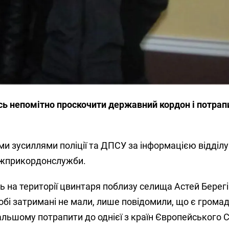
сь непомітно проскочити державний кордон і потрап
ми зусиллями поліції та ДПСУ за інформацією відділу
ржприкордонслужби.
ь на території цвинтаря поблизу селища Астей Берег
обі затримані не мали, лише повідомили, що є гром
дальшому потрапити до однієї з країн Європейського С