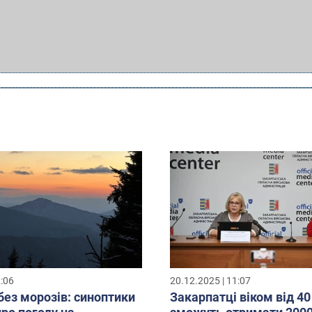
2:06
20.12.2025 | 11:07
без морозів: синоптики
Закарпатці віком від 40