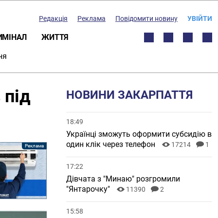
Редакція
Реклама
Повідомити новину
УВІЙТИ
ИМІНАЛ
ЖИТТЯ
ня
 під
НОВИНИ ЗАКАРПАТТЯ
18:49
Українці зможуть оформити субсидію в
один клік через телефон
17214
1
17:22
Дівчата з "Минаю" розгромили
"Янтарочку"
11390
2
15:58