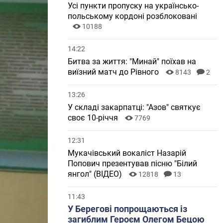
Усі пункти пропуску на українсько-
польському кордоні розблоковані
10188
14:22
Битва за життя: "Минай" поїхав на
виїзний матч до Рівного
8143
2
13:26
У складі закарпатці: "Азов" святкує
своє 10-річчя
7769
12:31
Мукачівський вокаліст Назарій
Попович презентував пісню "Білий
янгол" (ВІДЕО)
12818
13
11:43
У Берегові попрощаються із
загиблим Героєм Олегом Бецою