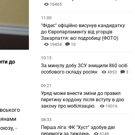
16465
11:00
"Фідес" офіційно висунув кандидатку
до Європарламенту від угорців
Закарпаття: всі подробиці (ФОТО)
19454
10
10:15
ити до
За минулу добу ЗСУ знищили 860 осіб
особового складу росіян
4853
3
09:21
Уряд може внести зміни до правил
перетину кордону після вступу в дію
закону про мобілізацію.
19016
івського
адянами
08:33
Перша ліга: ФК "Хуст" здобув дві
оюзу, -
перемоги за тиждень
6146