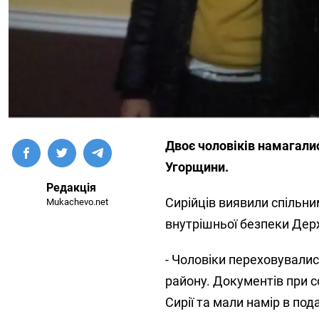
Двоє чоловіків намагали
Угорщини.
Редакція
Сирійців виявили спільни
Mukachevo.net
внутрішньої безпеки Де
- Чоловіки переховувалис
району. Документів при с
Сирії та мали намір в по