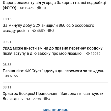
Європарламенту від угорців Закарпаття: всі подробиці
(ФОТО)
19469
10
10:15
За минулу добу ЗСУ знищили 860 осіб особового
складу росіян
4859
3
09:21
Уряд може внести зміни до правил перетину кордону
після вступу в дію закону про мобілізацію.
19039
08:33
Перша ліга: ФК "Хуст" здобув дві перемоги за тиждень
6155
08:11
Христос Воскрес! Православні Закарпаття святкують
Великдень
12798
4
БІЛЬШЕ НОВИН