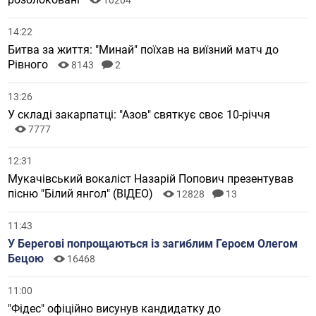
10204
14:22
Битва за життя: "Минай" поїхав на виїзний матч до
Рівного
8143
2
13:26
У складі закарпатці: "Азов" святкує своє 10-річчя
7777
12:31
Мукачівський вокаліст Назарій Попович презентував
пісню "Білий янгол" (ВІДЕО)
12828
13
11:43
У Берегові попрощаються із загиблим Героєм Олегом
Бецою
16468
11:00
"Фідес" офіційно висунув кандидатку до