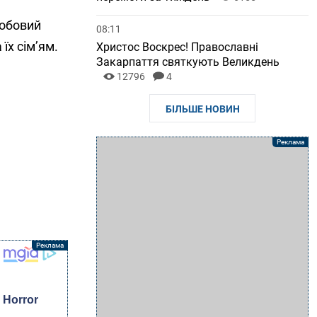
собовий
08:11
їх сім’ям.
Христос Воскрес! Православні
Закарпаття святкують Великдень
12796
4
БІЛЬШЕ НОВИН