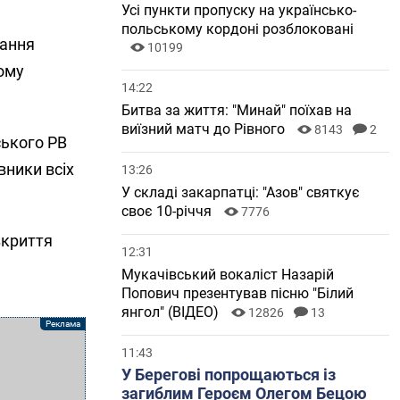
Усі пункти пропуску на українсько-
польському кордоні розблоковані
мання
10199
йому
14:22
Битва за життя: "Минай" поїхав на
виїзний матч до Рівного
8143
2
ського РВ
вники всіх
13:26
У складі закарпатці: "Азов" святкує
своє 10-річчя
7776
озкриття
12:31
Мукачівський вокаліст Назарій
Попович презентував пісню "Білий
янгол" (ВІДЕО)
12826
13
11:43
У Берегові попрощаються із
загиблим Героєм Олегом Бецою