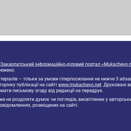
6
Закарпатський інформаційно-діловий портал «Mukachevo.n
режено.
еріалів – тільки за умови гіперпосилання не нижче 3 абза
торінку публікації на сайті
www.mukachevo.net
. Друковані 
мати письмову згоду від редакції на передрук.
е не розділяти думок чи поглядів, висвітлених у авторськ
овідомленнях, розміщених на сайті.