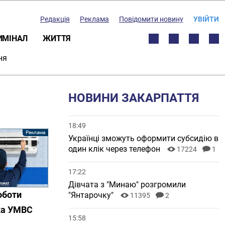
Редакція
Реклама
Повідомити новину
УВІЙТИ
ИМІНАЛ
ЖИТТЯ
ня
НОВИНИ ЗАКАРПАТТЯ
18:49
Українці зможуть оформити субсидію в
один клік через телефон
17224
1
17:22
Дівчата з "Минаю" розгромили
оботи
"Янтарочку"
11395
2
ика УМВС
15:58