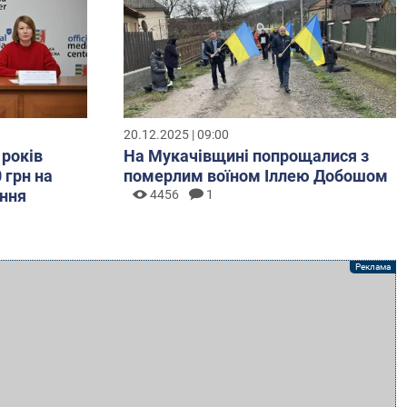
20.12.2025 | 09:00
 років
На Мукачівщині попрощалися з
 грн на
померлим воїном Іллею Добошом
ння
4456
1