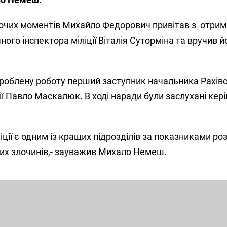
очих моментів Михайло Федорович привітав з отри
ого інспектора міліції Віталія Суторміна та вручив 
роблену роботу перший заступник начальника Рахів
ї Павло Маскалюк. В ході наради були заслухані кері
ліції є одним із кращих підрозділів за показниками р
их злочинів,- зауважив Михало Немеш.