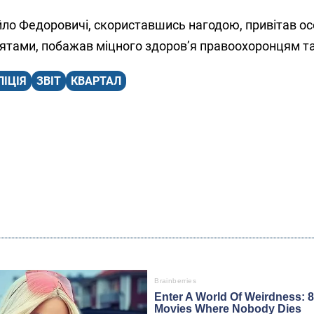
айло Федоровичі, скориставшись нагодою, привітав о
тами, побажав міцного здоров’я правоохоронцям та 
ЛІЦІЯ
ЗВІТ
КВАРТАЛ