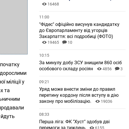
16468
11:00
"Фідес" офіційно висунув кандидатку
до Європарламенту від угорців
Закарпаття: всі подробиці (ФОТО)
19465
10
10:15
За минулу добу ЗСУ знищили 860 осіб
 початку
особового складу росіян
4856
3
 дорослими
ї міліції у
09:21
Уряд може внести зміни до правил
х та
перетину кордону після вступу в дію
льничним
закону про мобілізацію.
19036
 продавали
08:33
 йдуть
Перша ліга: ФК "Хуст" здобув дві
перемоги за тиждень
6155