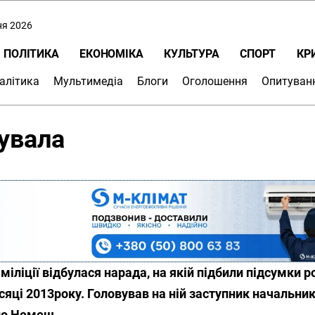
ня 2026
ПОЛІТИКА
ЕКОНОМІКА
КУЛЬТУРА
СПОРТ
КР
алітика
Мультимедіа
Блоги
Оголошення
Опитуван
тувала
міліції відбулася нарада, на якій підбили підсумки р
сяці 2013року. Головував на ній заступник начальн
ло Немеш.