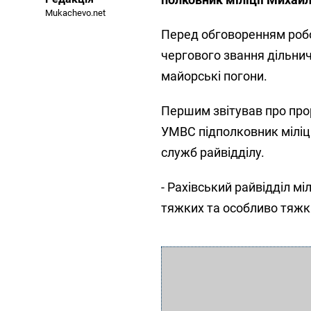
Mukachevo.net
Перед обговоренням роб
чергового звання дільничн
майорські погони.
Першим звітував про про
УМВС підполковник міліці
служб райвідділу.
- Рахівський райвідділ мі
тяжких та особливо тяжк