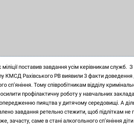
 міліції поставив завдання усім керівникам служб. З
ілу КМСД Рахівського РВ виявили 3 факти доведення
го сп’яніння. Тому співробітникам відділу кримінально
посилити профілактичну роботу у навчальних заклада
попередженню пияцтва у дитячому середовищі. А ді
авлено завдання ретельно стежити, щоб підліткам не
е, зачасту, саме в стані алкогольного сп’яніння діти