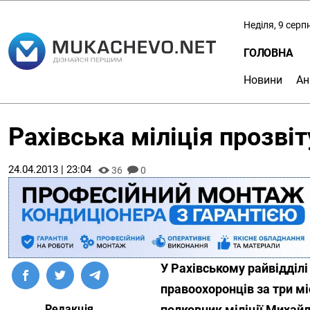
Неділя, 9 серп
ГОЛОВНА
Новини
Ан
Рахівська міліція прозві
24.04.2013 | 23:04
36
0
У Рахівському райвідділі 
правоохоронців за три мі
Редакція
полковник міліції Михай