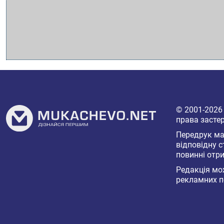
© 2001-202
права засте
Передрук мат
відповідну с
повинні отри
Редакція мож
рекламних п