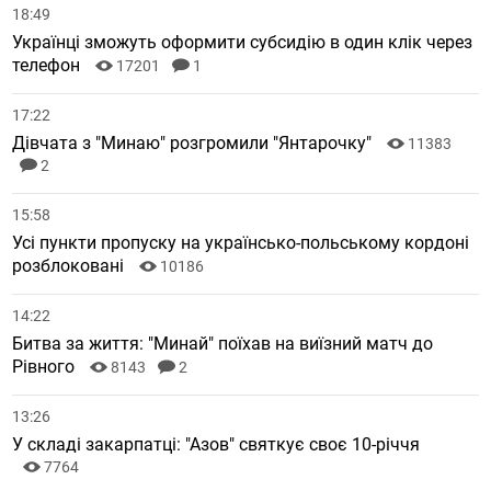
18:49
Українці зможуть оформити субсидію в один клік через
телефон
17201
1
17:22
Дівчата з "Минаю" розгромили "Янтарочку"
11383
2
15:58
Усі пункти пропуску на українсько-польському кордоні
розблоковані
10186
14:22
Битва за життя: "Минай" поїхав на виїзний матч до
Рівного
8143
2
13:26
У складі закарпатці: "Азов" святкує своє 10-річчя
7764