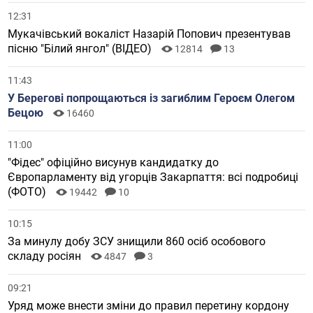
12:31
Мукачівський вокаліст Назарій Попович презентував
пісню "Білий янгол" (ВІДЕО)
12814
13
11:43
У Берегові попрощаються із загиблим Героєм Олегом
Бецою
16460
11:00
"Фідес" офіційно висунув кандидатку до
Європарламенту від угорців Закарпаття: всі подробиці
(ФОТО)
19442
10
10:15
За минулу добу ЗСУ знищили 860 осіб особового
складу росіян
4847
3
09:21
Уряд може внести зміни до правил перетину кордону